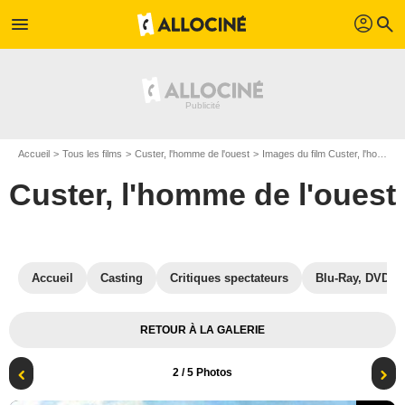
profil
menu
search
Accueil
Tous les films
Custer, l'homme de l'ouest
Images du film Custer, l'homme de l'ouest
Custer, l'homme de l'ouest
Accueil
Casting
Critiques spectateurs
Blu-Ray, DVD
RETOUR À LA GALERIE
2
/ 5 Photos