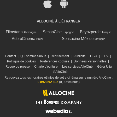
ALLOCINÉ À L'ÉTRANGER
Filmstarts
SensaCine
Beyazperde
Allemagne
Espagne
Turquie
AdoroCinema
Sensacine México
Brésil
Mexique
Contact
|
Qui sommes-nous
|
Recrutement
|
Publicité
|
CGU
|
CGV
|
Politique de cookies
|
Préférences cookies
|
Données Personnelles
|
Revue de presse
|
Charte d'écriture
|
Les services AlloCiné
|
Gérer Utiq
|
©AlloCiné
Retrouvez tous les horaires et infos de votre cinéma sur le numéro AlloCiné :
0 892 892 892
(0,90€/minute)