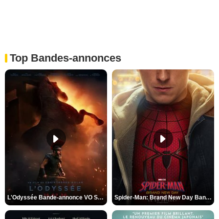
Top Bandes-annonces
L'Odyssée Bande-annonce VO STFR
Spider-Man: Brand New Day Bande-annonce VO STFR