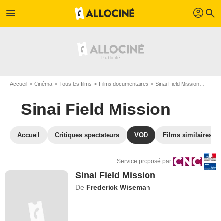
profil
menu
search
Accueil
Cinéma
Tous les films
Films documentaires
Sinai Field Mission
VOD S
Sinai Field Mission
Accueil
Critiques spectateurs
VOD
Films similaires
Service proposé par
Sinai Field Mission
De
Frederick Wiseman