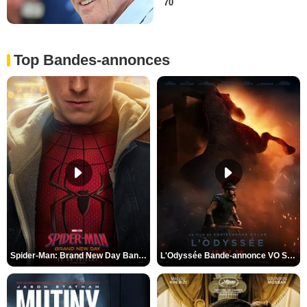
70
Top Bandes-annonces
Spider-Man: Brand New Day Bande-annonce VO STFR
L'Odyssée Bande-annonce VO STFR