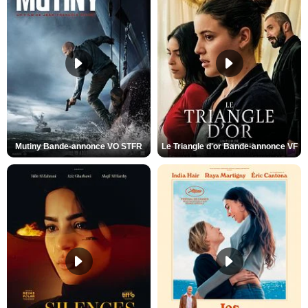
Mutiny Bande-annonce VO STFR
Le Triangle d'or Bande-annonce VF