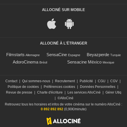
ALLOCINÉ SUR MOBILE
ALLOCINÉ À L'ÉTRANGER
Filmstarts
SensaCine
Beyazperde
Allemagne
Espagne
Turquie
AdoroCinema
Sensacine México
Brésil
Mexique
Contact
|
Qui sommes-nous
|
Recrutement
|
Publicité
|
CGU
|
CGV
|
Politique de cookies
|
Préférences cookies
|
Données Personnelles
|
Revue de presse
|
Charte d'écriture
|
Les services AlloCiné
|
Gérer Utiq
|
©AlloCiné
Retrouvez tous les horaires et infos de votre cinéma sur le numéro AlloCiné :
0 892 892 892
(0,90€/minute)