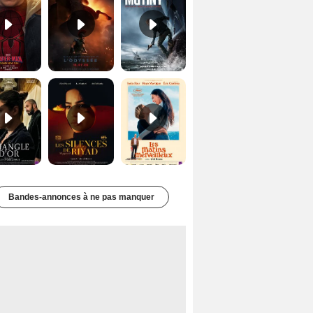
Le Triangle d'or Bande-annonce VF
Les Silences de Riyad Bande-annonce VO STFR
Les Matins merveilleux Bande-annonce VF
Bandes-annonces à ne pas manquer