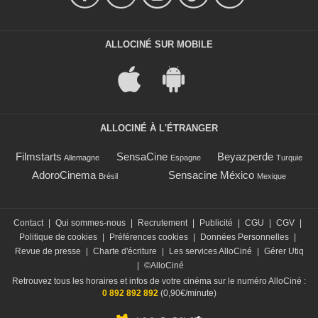
ALLOCINÉ SUR MOBILE
ALLOCINÉ À L'ÉTRANGER
Filmstarts
SensaCine
Beyazperde
Allemagne
Espagne
Turquie
AdoroCinema
Sensacine México
Brésil
Mexique
Contact
|
Qui sommes-nous
|
Recrutement
|
Publicité
|
CGU
|
CGV
|
Politique de cookies
|
Préférences cookies
|
Données Personnelles
|
Revue de presse
|
Charte d'écriture
|
Les services AlloCiné
|
Gérer Utiq
|
©AlloCiné
Retrouvez tous les horaires et infos de votre cinéma sur le numéro AlloCiné :
0 892 892 892
(0,90€/minute)