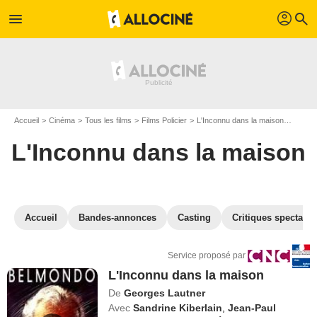
profil
menu
search
Accueil
Cinéma
Tous les films
Films Policier
L'Inconnu dans la maison
VOD L'
L'Inconnu dans la maison
Accueil
Bandes-annonces
Casting
Critiques spectateu
Service proposé par
L'Inconnu dans la maison
De
Georges Lautner
Avec
Sandrine Kiberlain
,
Jean-Paul