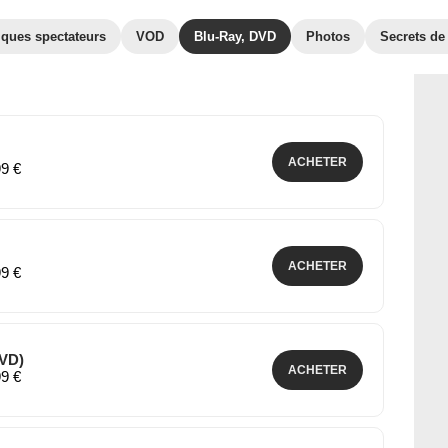
iques spectateurs
VOD
Blu-Ray, DVD
Photos
Secrets de
ACHETER
99 €
ACHETER
99 €
DVD)
ACHETER
99 €