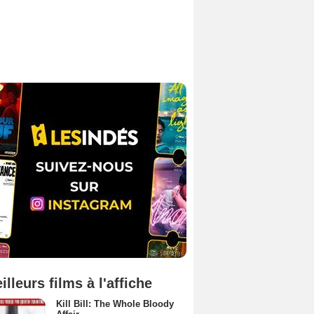
illeurs films à l'affiche
Kill Bill: The Whole Bloody