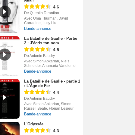
Affair
4,6
De Quentin Tarantino
Avec Uma Thurman, David
Carradine, Lucy Liu
Bande-annonce
La Bataille de Gaulle - Partie
2 : J’écris ton nom
4,5
De Antonin Baudry
Avec Simon Abkarian, Niels
Schneider, Anamaria Vartolomei
Bande-annonce
La Bataille de Gaulle - partie 1
: L'Âge de Fer
4,4
De Antonin Baudry
Avec Simon Abkarian, Simon
Russell Beale, Florian Lesieur
Bande-annonce
L'Odyssée
4,3