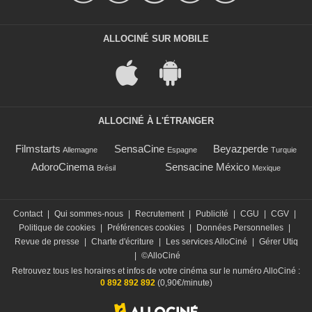
ALLOCINÉ SUR MOBILE
ALLOCINÉ À L'ÉTRANGER
Filmstarts
SensaCine
Beyazperde
Allemagne
Espagne
Turquie
AdoroCinema
Sensacine México
Brésil
Mexique
Contact
|
Qui sommes-nous
|
Recrutement
|
Publicité
|
CGU
|
CGV
|
Politique de cookies
|
Préférences cookies
|
Données Personnelles
|
Revue de presse
|
Charte d'écriture
|
Les services AlloCiné
|
Gérer Utiq
|
©AlloCiné
Retrouvez tous les horaires et infos de votre cinéma sur le numéro AlloCiné :
0 892 892 892
(0,90€/minute)