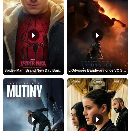
Spider-Man: Brand New Day Bande-annonce VO STFR
L'Odyssée Bande-annonce VO STFR