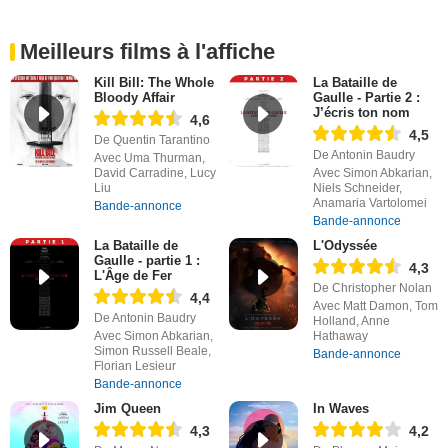
Meilleurs films à l'affiche
Kill Bill: The Whole
La Bataille de
Bloody Affair
Gaulle - Partie 2 :
J’écris ton nom
4,6
4,5
De Quentin Tarantino
De Antonin Baudry
Avec Uma Thurman,
David Carradine, Lucy
Avec Simon Abkarian,
Liu
Niels Schneider,
Anamaria Vartolomei
Bande-annonce
Bande-annonce
La Bataille de
L'Odyssée
Gaulle - partie 1 :
4,3
L'Âge de Fer
De Christopher Nolan
4,4
Avec Matt Damon, Tom
De Antonin Baudry
Holland, Anne
Avec Simon Abkarian,
Hathaway
Simon Russell Beale,
Bande-annonce
Florian Lesieur
Bande-annonce
Jim Queen
In Waves
4,3
4,2