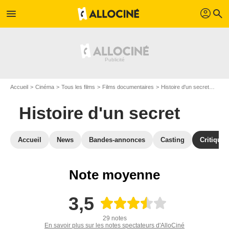
profil
menu
search
Accueil
Cinéma
Tous les films
Films documentaires
Histoire d'un secret
Avis 
Histoire d'un secret
Accueil
News
Bandes-annonces
Casting
Critiques
Note moyenne
3,5
29 notes
En savoir plus sur les notes spectateurs d'AlloCiné