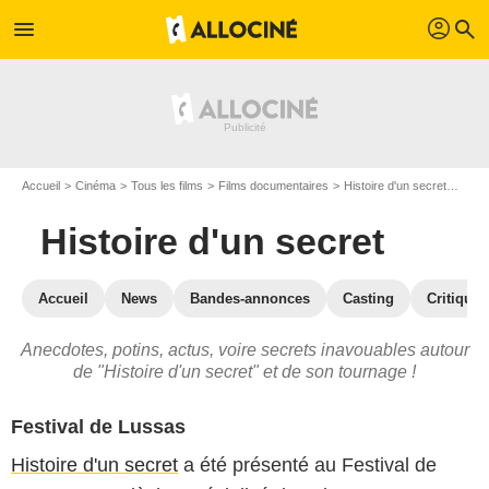
profil
menu
search
Accueil
Cinéma
Tous les films
Films documentaires
Histoire d'un secret
Histo
Histoire d'un secret
Accueil
News
Bandes-annonces
Casting
Critiques
Anecdotes, potins, actus, voire secrets inavouables autour
de "Histoire d'un secret" et de son tournage !
Festival de Lussas
Histoire d'un secret
a été présenté au Festival de