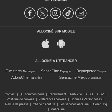
ALLOCINÉ SUR MOBILE
ALLOCINÉ À L'ÉTRANGER
Filmstarts
SensaCine
Beyazperde
Allemagne
Espagne
Turquie
AdoroCinema
Sensacine México
Brésil
Mexique
Contact
|
Qui sommes-nous
|
Recrutement
|
Publicité
|
CGU
|
CGV
|
Politique de cookies
|
Préférences cookies
|
Données Personnelles
|
Revue de presse
|
Charte d'écriture
|
Les services AlloCiné
|
Gérer Utiq
|
©AlloCiné