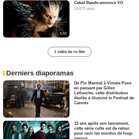
Cabal Bande-annonce VO
15 075 vues
1:51
1 vidéo de ce film
Derniers diaporamas
De Pio Marmaï à Vimala Pons
en passant par Gilles
Lellouche, cette distribution
étoilée a illuminé le Festival de
Cannes
15 ans après son lancement,
cette série culte est de retour
pour ravir les mordus de loup-
garous…