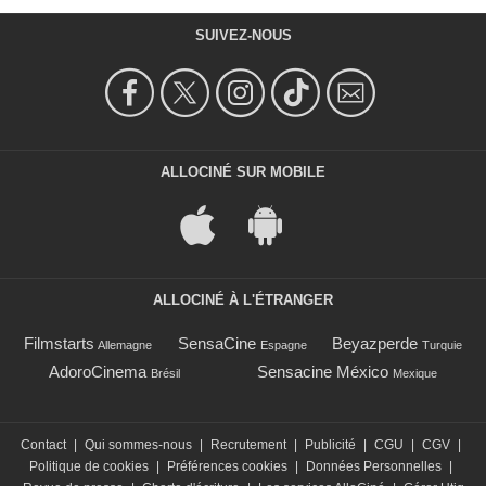
SUIVEZ-NOUS
ALLOCINÉ SUR MOBILE
ALLOCINÉ À L'ÉTRANGER
Filmstarts
SensaCine
Beyazperde
Allemagne
Espagne
Turquie
AdoroCinema
Sensacine México
Brésil
Mexique
Contact
|
Qui sommes-nous
|
Recrutement
|
Publicité
|
CGU
|
CGV
|
Politique de cookies
|
Préférences cookies
|
Données Personnelles
|