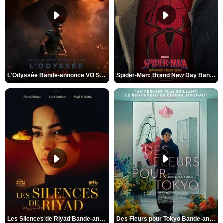
L'Odyssée Bande-annonce VO STFR
Spider-Man: Brand New Day Bande-annonce VO STFR
Les Silences de Riyad Bande-annonce VO STFR
Des Fleurs pour Tokyo Bande-annonce VO STFR