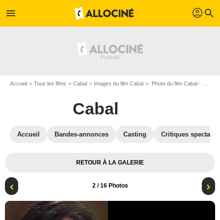
profil
menu
search
Accueil
Tous les films
Cabal
Images du film Cabal
Photo du film Cabal - Photo 2
Cabal
Accueil
Bandes-annonces
Casting
Critiques spectateu
RETOUR À LA GALERIE
2
/ 16 Photos