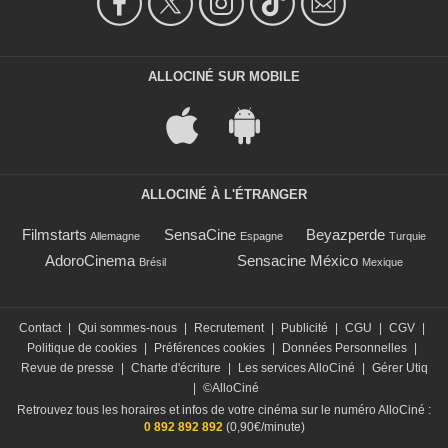
ALLOCINÉ SUR MOBILE
ALLOCINÉ À L'ÉTRANGER
Filmstarts
SensaCine
Beyazperde
Allemagne
Espagne
Turquie
AdoroCinema
Sensacine México
Brésil
Mexique
Contact
|
Qui sommes-nous
|
Recrutement
|
Publicité
|
CGU
|
CGV
|
Politique de cookies
|
Préférences cookies
|
Données Personnelles
|
Revue de presse
|
Charte d'écriture
|
Les services AlloCiné
|
Gérer Utiq
|
©AlloCiné
Retrouvez tous les horaires et infos de votre cinéma sur le numéro AlloCiné :
0 892 892 892
(0,90€/minute)