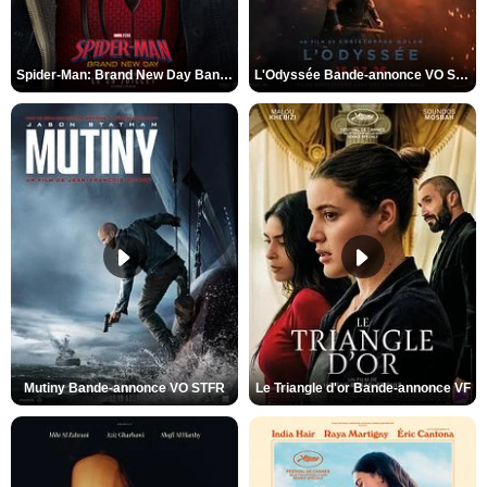
Spider-Man: Brand New Day Bande-annonce VO STFR
L'Odyssée Bande-annonce VO STFR
Mutiny Bande-annonce VO STFR
Le Triangle d'or Bande-annonce VF