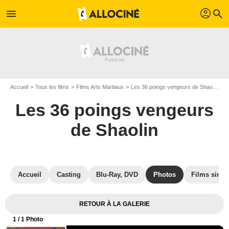
profil
menu
search
Accueil
Tous les films
Films Arts Martiaux
Les 36 poings vengeurs de Shaolin
A
Les 36 poings vengeurs
de Shaolin
Accueil
Casting
Blu-Ray, DVD
Photos
Films simil
RETOUR À LA GALERIE
1
/ 1 Photo