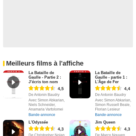
Meilleurs films à l'affiche
La Bataille de
La Bataille de
Gaulle - Partie 2 :
Gaulle - partie 1 :
J’écris ton nom
L'Âge de Fer
4,5
4,4
De Antonin Baudry
De Antonin Baudry
Avec Simon Abkarian,
Avec Simon Abkarian,
Niels Schneider,
Simon Russell Beale,
Anamaria Vartolomei
Florian Lesieur
Bande-annonce
Bande-annonce
L'Odyssée
Jim Queen
4,3
4,3
De Christopher Nolan
De Marco Nguyen,