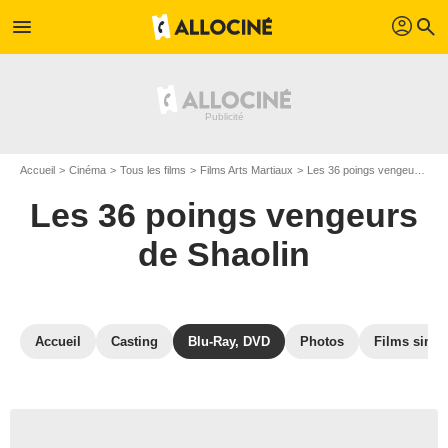
profil
menu
search
Accueil
Cinéma
Tous les films
Films Arts Martiaux
Les 36 poings vengeurs de Shaolin
Les 36 poings vengeurs
de Shaolin
Accueil
Casting
Blu-Ray, DVD
Photos
Films simil