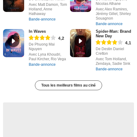
Nicolas Athane
Avec Matt Damon, Tom
Holland, Anne
Avec Alex Ramires,
Hathaway
Jérémy Gillet, Shirley
Souagnon
Bande-annonce
Bande-annonce
In Waves
Spider-Man: Brand
New Day
4,2
4,1
De Phuong Mai
Nguyen
De Destin Daniel
Cretton
Avec Lyna Khoudri,
Paul Kircher, Rio Vega
Avec Tom Holland,
Zendaya, Sadie Sink
Bande-annonce
Bande-annonce
Tous les meilleurs films au ciné