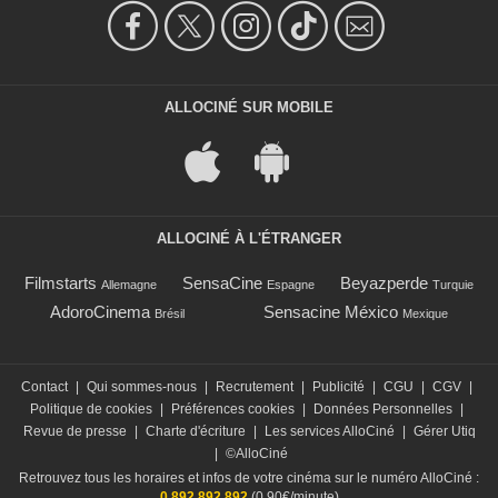
ALLOCINÉ SUR MOBILE
ALLOCINÉ À L'ÉTRANGER
Filmstarts
SensaCine
Beyazperde
Allemagne
Espagne
Turquie
AdoroCinema
Sensacine México
Brésil
Mexique
Contact
|
Qui sommes-nous
|
Recrutement
|
Publicité
|
CGU
|
CGV
|
Politique de cookies
|
Préférences cookies
|
Données Personnelles
|
Revue de presse
|
Charte d'écriture
|
Les services AlloCiné
|
Gérer Utiq
|
©AlloCiné
Retrouvez tous les horaires et infos de votre cinéma sur le numéro AlloCiné :
0 892 892 892
(0,90€/minute)