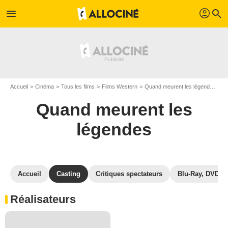
profil
menu
search
Accueil
Cinéma
Tous les films
Films Western
Quand meurent les légendes
C
Quand meurent les
légendes
Accueil
Casting
Critiques spectateurs
Blu-Ray, DVD
Réalisateurs