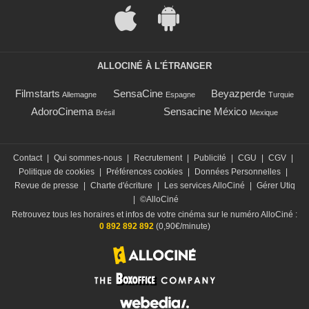
ALLOCINÉ À L'ÉTRANGER
Filmstarts
SensaCine
Beyazperde
Allemagne
Espagne
Turquie
AdoroCinema
Sensacine México
Brésil
Mexique
Contact
|
Qui sommes-nous
|
Recrutement
|
Publicité
|
CGU
|
CGV
|
Politique de cookies
|
Préférences cookies
|
Données Personnelles
|
Revue de presse
|
Charte d'écriture
|
Les services AlloCiné
|
Gérer Utiq
|
©AlloCiné
Retrouvez tous les horaires et infos de votre cinéma sur le numéro AlloCiné :
0 892 892 892
(0,90€/minute)