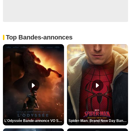
Top Bandes-annonces
L'Odyssée Bande-annonce VO STFR
Spider-Man: Brand New Day Bande-annonce VO STFR