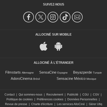
SUIVEZ-NOUS
ALLOCINÉ SUR MOBILE
ALLOCINÉ À L'ÉTRANGER
Filmstarts
SensaCine
Beyazperde
Allemagne
Espagne
Turquie
AdoroCinema
Sensacine México
Brésil
Mexique
Contact
|
Qui sommes-nous
|
Recrutement
|
Publicité
|
CGU
|
CGV
|
Politique de cookies
|
Préférences cookies
|
Données Personnelles
|
Revue de presse
|
Charte d'écriture
|
Les services AlloCiné
|
Gérer Utiq