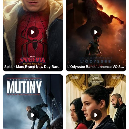
Spider-Man: Brand New Day Bande-annonce VO STFR
L'Odyssée Bande-annonce VO STFR