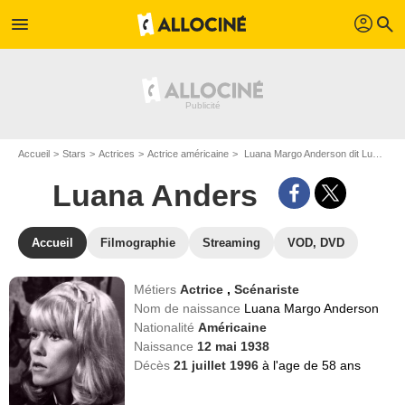
profil
menu
search
Accueil
Stars
Actrices
Actrice américaine
Luana Margo Anderson dit Luana Anders
Luana Anders
Accueil
Filmographie
Streaming
VOD, DVD
Métiers
Actrice
,
Scénariste
Nom de naissance
Luana Margo Anderson
Nationalité
Américaine
Naissance
12 mai 1938
Décès
21 juillet 1996
à l'age de 58 ans