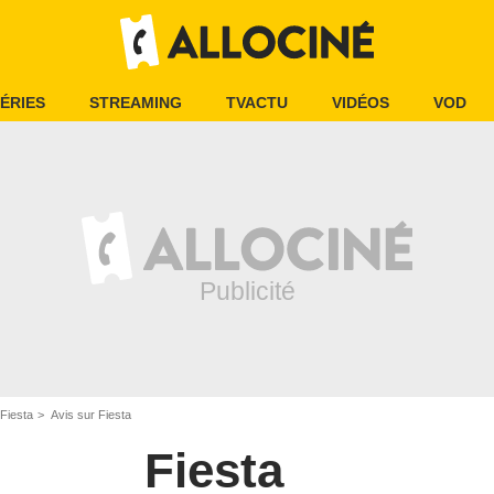
ÉRIES
STREAMING
TVACTU
VIDÉOS
VOD
Fiesta
Avis sur Fiesta
Fiesta