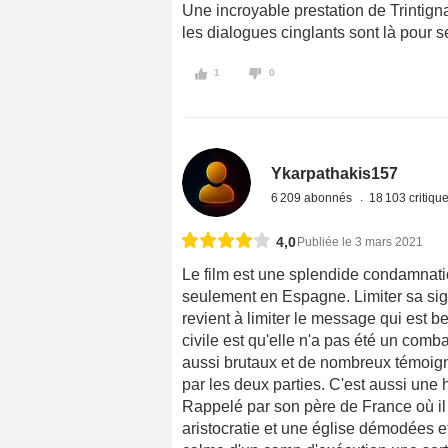
Une incroyable prestation de Trintignan
les dialogues cinglants sont là pour 
1
0
Ykarpathakis157
6 209 abonnés
18 103 critiqu
4,0
Publiée le 3 mars 2021
Le film est une splendide condamnatio
seulement en Espagne. Limiter sa signi
revient à limiter le message qui est 
civile est qu'elle n'a pas été un comba
aussi brutaux et de nombreux témoig
par les deux parties. C'est aussi une h
Rappelé par son père de France où il
aristocratie et une église démodées et