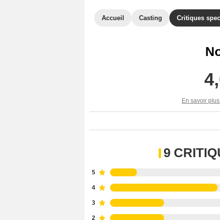
Accueil
Casting
Critiques spec
No
4
En savoir plus
9 CRITI
5
4
3
2