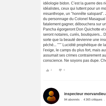
idéologie bidon. C'est la guerre des r
idéalistes, ceux qui luttent pour un
misanthrope, un "honnête salopard". J'
du personnage du Colonel Masagual (Tr
fatalement gagner, débouchera sur un
Pancha égorgeront Don Quichotte et 
seront notaires, curés, boutiquiers... 
sorte que la beauté devienne une insul
péché... """ Lucidité prophétique de l
l'exige, le camps du plus fort, mais au
assumait ses crimes contrairement au
conscience. Ne soyons pas dupe. Cho
2
0
inspecteur morvandieu
94 abonnés
4 365 critiques