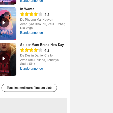
Bande-annonce
In Waves
4,2
De Phuong Mai Nguyen
Avec Lyna Khoudri, Paul Kircher,
Rio Vega
Bande-annonce
Spider-Man: Brand New Day
4,2
De Destin Daniel Cretton
Avec Tom Holland, Zendaya,
Sadie Sink
Bande-annonce
Tous les meilleurs films au ciné