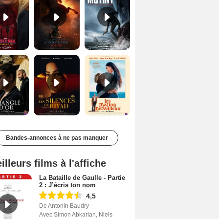
Le Triangle d'or Bande-annonce VF
Les Silences de Riyad Bande-annonce VO STFR
Les Matins merveilleux Bande-annonce VF
Bandes-annonces à ne pas manquer
illeurs films à l'affiche
La Bataille de Gaulle - Partie
2 : J’écris ton nom
4,5
De Antonin Baudry
Avec Simon Abkarian, Niels