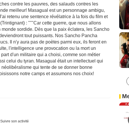
iches contre les pauvres, des salauds contres les
 monde meilleur! Masagual est un personnage ambigu,
ai retenu une sentence révélatrice à la fois du film et
intignant) : """Car cette guerre, que nous allons
 monde sordide. Dès que la paix éclatera, les Sancho
deviendront tout puissants. Nos Sancho Pancha
Ducs. Il n'y aura pas de poètes parmi eux, ils feront en
te, l'intelligence une provocation ou la mort un
a part d'un militaire qui a choisi, comme son métier
ssi celui du tyran. Masagual était un intellectuel qui
 néolibéralisme qui tente de se donner bonne
isissons notre camps et assumons nos choix!
Me
Suivre son activité