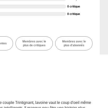
0 critique
0 critique
Membres avec le
Membres avec le
entes
plus de critiques
plus d'abonnés
 le couple Trintignant, lavoine vaut le coup d'oeil même
es intelligents. Il manque peu être une histoire plus