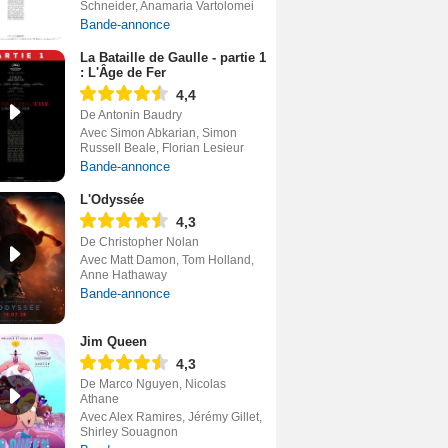
Schneider, Anamaria Vartolomei
Bande-annonce
La Bataille de Gaulle - partie 1
: L'Âge de Fer
4,4
De Antonin Baudry
Avec Simon Abkarian, Simon
Russell Beale, Florian Lesieur
Bande-annonce
L'Odyssée
4,3
De Christopher Nolan
Avec Matt Damon, Tom Holland,
Anne Hathaway
Bande-annonce
Jim Queen
4,3
De Marco Nguyen, Nicolas
Athane
Avec Alex Ramires, Jérémy Gillet,
Shirley Souagnon