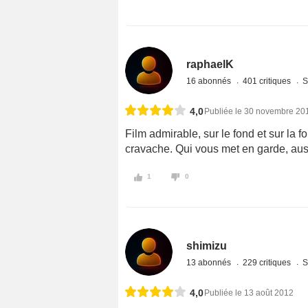
raphaelK
16 abonnés
401 critiques
S
4,0
Publiée le 30 novembre 20
Film admirable, sur le fond et sur la f
cravache. Qui vous met en garde, aus
1
0
shimizu
13 abonnés
229 critiques
S
4,0
Publiée le 13 août 2012