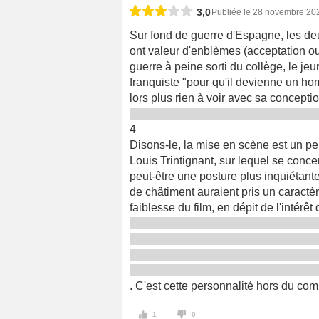
3,0
Publiée le 28 novembre 20
Sur fond de guerre d'Espagne, les de
ont valeur d'enblèmes (acceptation ou
guerre à peine sorti du collège, le je
franquiste "pour qu'il devienne un hom
lors plus rien à voir avec sa concep
4
Disons-le, la mise en scène est un p
Louis Trintignant, sur lequel se concen
peut-être une posture plus inquiétant
de châtiment auraient pris un caractère
faiblesse du film, en dépit de l'intérê
. C'est cette personnalité hors du comm
1
0