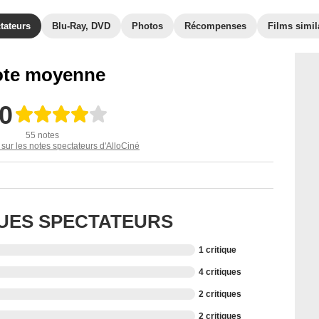
tateurs
Blu-Ray, DVD
Photos
Récompenses
Films simil
te moyenne
,0
55 notes
 sur les notes spectateurs d'AlloCiné
QUES SPECTATEURS
1 critique
4 critiques
2 critiques
2 critiques