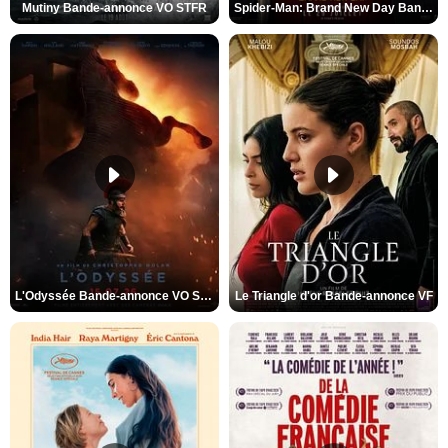
Mutiny Bande-annonce VO STFR
Spider-Man: Brand New Day Bande-annonce VO STFR
L'Odyssée Bande-annonce VO STFR
Le Triangle d'or Bande-annonce VF