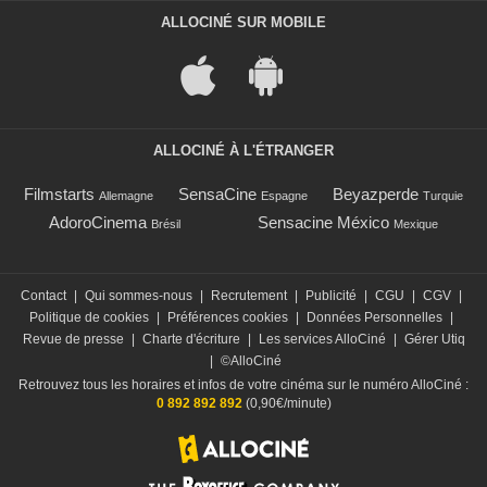
ALLOCINÉ SUR MOBILE
ALLOCINÉ À L'ÉTRANGER
Filmstarts
SensaCine
Beyazperde
Allemagne
Espagne
Turquie
AdoroCinema
Sensacine México
Brésil
Mexique
Contact
|
Qui sommes-nous
|
Recrutement
|
Publicité
|
CGU
|
CGV
|
Politique de cookies
|
Préférences cookies
|
Données Personnelles
|
Revue de presse
|
Charte d'écriture
|
Les services AlloCiné
|
Gérer Utiq
|
©AlloCiné
Retrouvez tous les horaires et infos de votre cinéma sur le numéro AlloCiné :
0 892 892 892
(0,90€/minute)