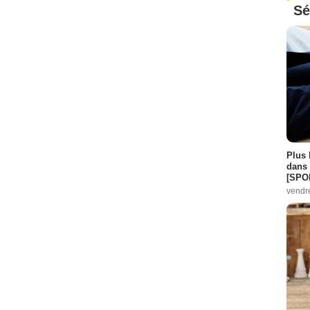
Sé
Plus 
dans 
[SPO
vendr