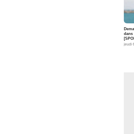
Demai
dans 
[SPO
jeudi 