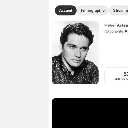
Accueil
Filmographie
Streami
Métier
Acteu
Nationalité
A
5
ans de c