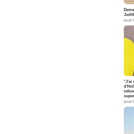
Demai
Judit
jeudi 
"J'ai
d'Hol
refus
super
jeudi 