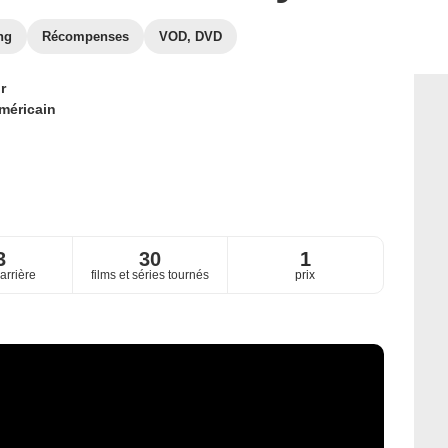
ng
Récompenses
VOD, DVD
r
méricain
3
30
1
arrière
films et séries tournés
prix