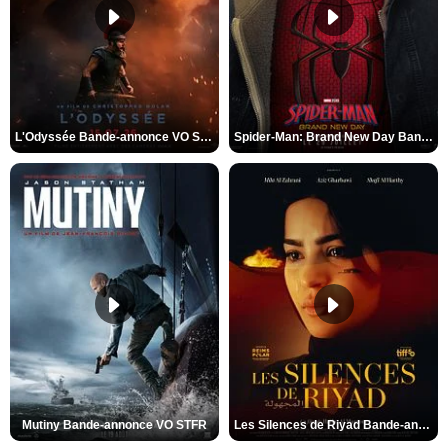
L'Odyssée Bande-annonce VO STFR
Spider-Man: Brand New Day Bande-annonce VO STFR
Mutiny Bande-annonce VO STFR
Les Silences de Riyad Bande-annonce VO STFR