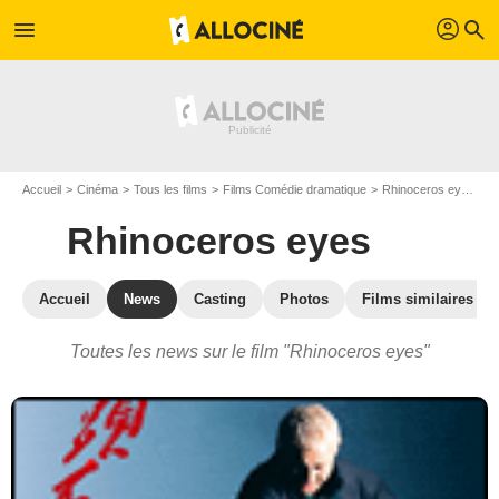
profil
menu
search
Accueil
Cinéma
Tous les films
Films Comédie dramatique
Rhinoceros eyes
A
Rhinoceros eyes
Accueil
News
Casting
Photos
Films similaires
Toutes les news sur le film "Rhinoceros eyes"