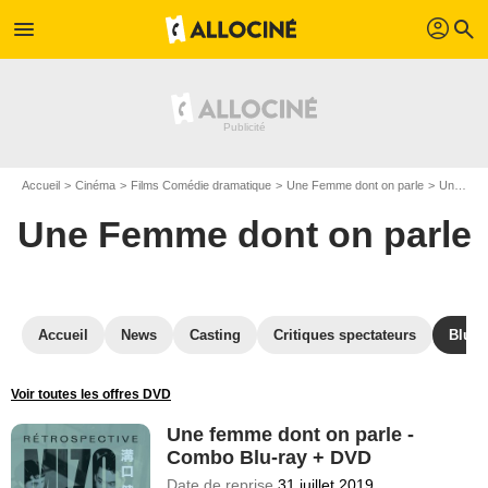
profil
menu
search
Accueil
Cinéma
Films Comédie dramatique
Une Femme dont on parle
Une Femme dont on parle en Blu Ray
Une Femme dont on parle
Accueil
News
Casting
Critiques spectateurs
Blu-R
Voir toutes les offres DVD
Une femme dont on parle -
Combo Blu-ray + DVD
Date de reprise
31 juillet 2019