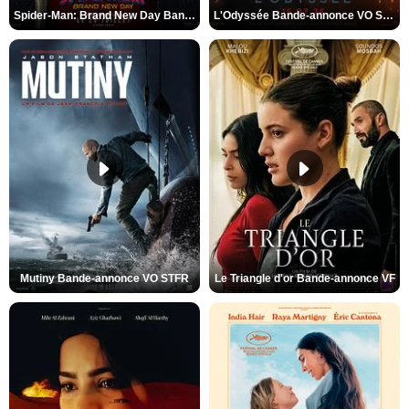
Spider-Man: Brand New Day Bande-annonce VO STFR
L'Odyssée Bande-annonce VO STFR
Mutiny Bande-annonce VO STFR
Le Triangle d'or Bande-annonce VF