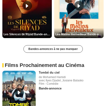
Les Silences de Riyad Bande-annonce VO STFR
Les Matins merveilleux Bande-annonce VF
Bandes-annonces à ne pas manquer
Films Prochainement au Cinéma
Tombé du ciel
de Mohamed Hamidi
avec Ilyes Djadel, Josiane Balasko
Film - Comédie
Bande-annonce