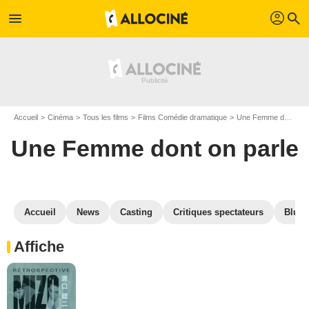
profil
menu
search
Accueil
Cinéma
Tous les films
Films Comédie dramatique
Une Femme dont on parle
Une Femme dont on parle
Accueil
News
Casting
Critiques spectateurs
Blu-R
Affiche