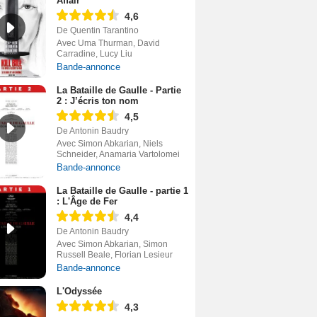
Affair
4,6
De Quentin Tarantino
Avec Uma Thurman, David
Carradine, Lucy Liu
Bande-annonce
La Bataille de Gaulle - Partie
2 : J’écris ton nom
4,5
De Antonin Baudry
Avec Simon Abkarian, Niels
Schneider, Anamaria Vartolomei
Bande-annonce
La Bataille de Gaulle - partie 1
: L'Âge de Fer
4,4
De Antonin Baudry
Avec Simon Abkarian, Simon
Russell Beale, Florian Lesieur
Bande-annonce
L'Odyssée
4,3