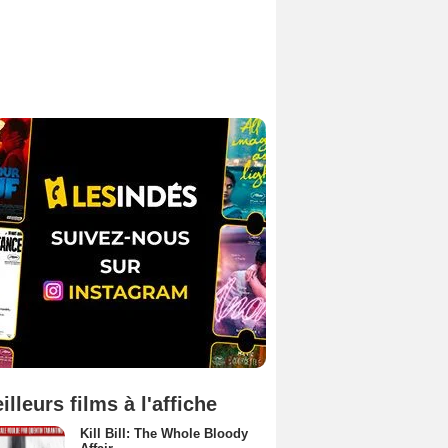
illeurs films à l'affiche
Kill Bill: The Whole Bloody