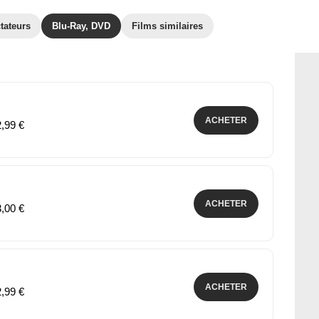
tateurs
Blu-Ray, DVD
Films similaires
ACHETER
2,99 €
ACHETER
3,00 €
ACHETER
2,99 €