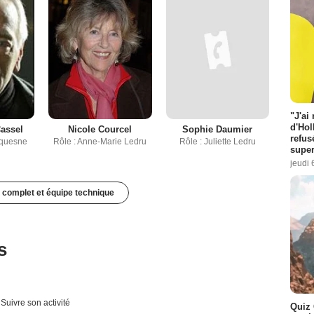
"J'ai
d'Hol
Cassel
Nicole Courcel
Sophie Daumier
refus
Duquesne
Rôle : Anne-Marie Ledru
Rôle : Juliette Ledru
super
jeudi 
 complet et équipe technique
s
Suivre son activité
Quiz 