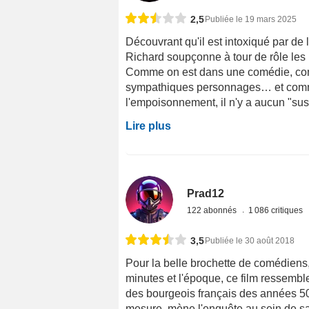
2,5
Publiée le 19 mars 2025
Découvrant qu'il est intoxiqué par de
Richard soupçonne à tour de rôle les 
Comme on est dans une comédie, comm
sympathiques personnages… et comme 
l'empoisonnement, il n'y a aucun "susp
Lire plus
Prad12
122 abonnés
1 086 critiques
3,5
Publiée le 30 août 2018
Pour la belle brochette de comédiens,
minutes et l'époque, ce film ressembl
des bourgeois français des années 50
mesure, mène l'enquête au sein de sa p