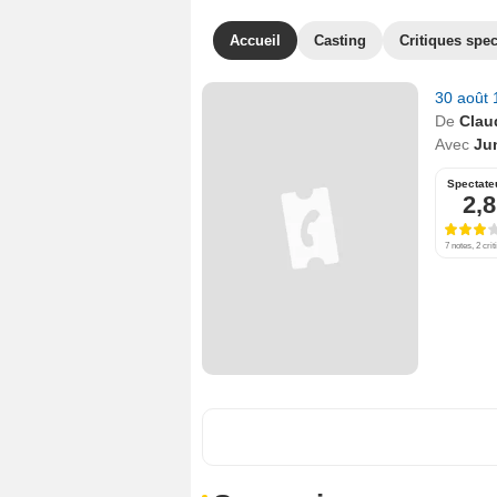
Accueil
Casting
Critiques spec
30 août
De
Clau
Avec
Ju
Spectate
2,8
7 notes, 2 crit