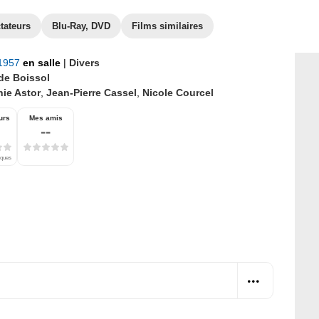
tateurs
Blu-Ray, DVD
Films similaires
 1957
en salle
|
Divers
de Boissol
nie Astor
,
Jean-Pierre Cassel
,
Nicole Courcel
urs
Mes amis
--
iques