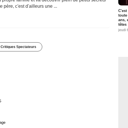
le père, c'est d'ailleurs une ...
C'est
toute
ans, 
têtes
jeudi 
 Critiques Spectateurs
5
age