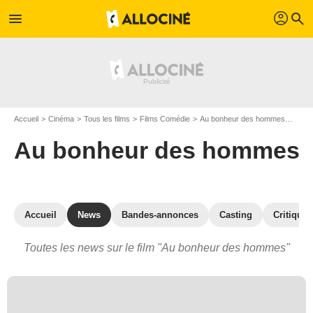
profil
menu
search
Accueil
Cinéma
Tous les films
Films Comédie
Au bonheur des hommes
Actu
Au bonheur des hommes
Accueil
News
Bandes-annonces
Casting
Critiques
Toutes les news sur le film "Au bonheur des hommes"