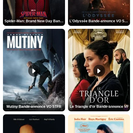
Spider-Man: Brand New Day Bande-annonce VO STFR
L'Odyssée Bande-annonce VO STFR
Mutiny Bande-annonce VO STFR
Le Triangle d'or Bande-annonce VF