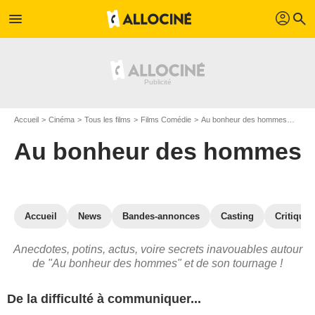
profil
menu
search
Accueil
Cinéma
Tous les films
Films Comédie
Au bonheur des hommes
Au b
Au bonheur des hommes
Accueil
News
Bandes-annonces
Casting
Critiques
Anecdotes, potins, actus, voire secrets inavouables autour
de "Au bonheur des hommes" et de son tournage !
De la difficulté à communiquer...