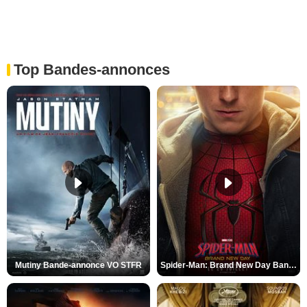
Top Bandes-annonces
Mutiny Bande-annonce VO STFR
Spider-Man: Brand New Day Bande-annonce VO STFR