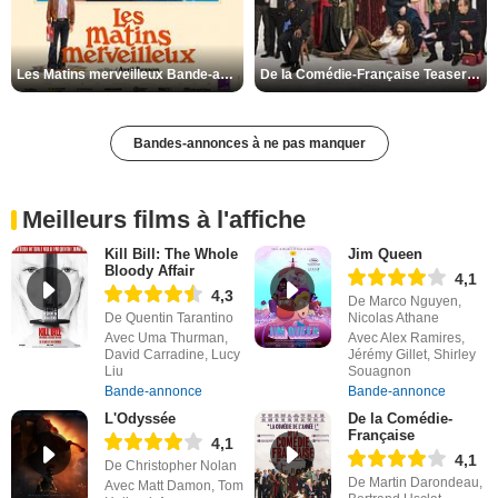
Les Matins merveilleux Bande-annonce VF
De la Comédie-Française Teaser VF
Bandes-annonces à ne pas manquer
Meilleurs films à l'affiche
Kill Bill: The Whole
Jim Queen
Bloody Affair
4,1
4,3
De Marco Nguyen,
De Quentin Tarantino
Nicolas Athane
Avec Uma Thurman,
Avec Alex Ramires,
David Carradine, Lucy
Jérémy Gillet, Shirley
Liu
Souagnon
Bande-annonce
Bande-annonce
L'Odyssée
De la Comédie-
Française
4,1
4,1
De Christopher Nolan
De Martin Darondeau,
Avec Matt Damon, Tom