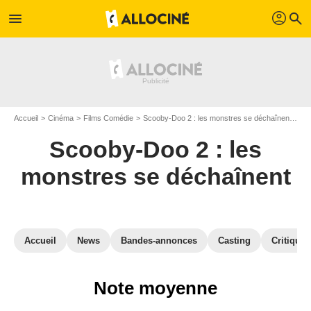
profil
menu
search
Accueil
Cinéma
Films Comédie
Scooby-Doo 2 : les monstres se déchaînent
Av
Scooby-Doo 2 : les
monstres se déchaînent
Accueil
News
Bandes-annonces
Casting
Critiques
Note moyenne