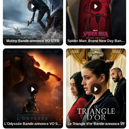
Mutiny Bande-annonce VO STFR
Spider-Man: Brand New Day Bande-annonce VO STFR
L'Odyssée Bande-annonce VO STFR
Le Triangle d'or Bande-annonce VF