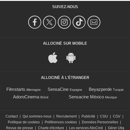
SUIVEZ-NOUS
ALLOCINÉ SUR MOBILE
ALLOCINÉ À L'ÉTRANGER
Filmstarts
SensaCine
Beyazperde
Allemagne
Espagne
Turquie
AdoroCinema
Sensacine México
Brésil
Mexique
Contact
|
Qui sommes-nous
|
Recrutement
|
Publicité
|
CGU
|
CGV
|
Politique de cookies
|
Préférences cookies
|
Données Personnelles
|
Revue de presse
|
Charte d'écriture
|
Les services AlloCiné
|
Gérer Utiq