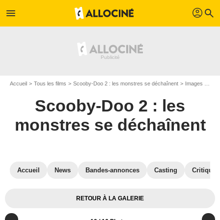
profil
menu
search
Accueil
Tous les films
Scooby-Doo 2 : les monstres se déchaînent
Images du film Scooby-Doo 2 : les monstres se déchaînent
Scooby-Doo 2 : les
monstres se déchaînent
Accueil
News
Bandes-annonces
Casting
Critiques
RETOUR À LA GALERIE