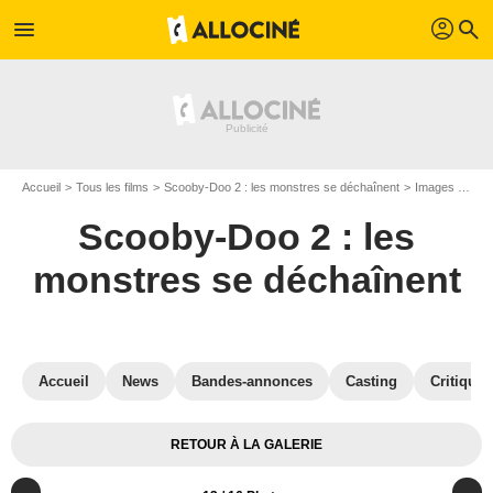
profil
menu
search
Accueil
Tous les films
Scooby-Doo 2 : les monstres se déchaînent
Images du film Scooby-Doo 2 : les monstres se déchaînent
Scooby-Doo 2 : les
monstres se déchaînent
Accueil
News
Bandes-annonces
Casting
Critiques
RETOUR À LA GALERIE