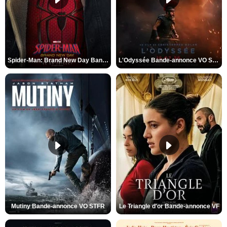
Spider-Man: Brand New Day Bande-annonce VO STFR
L'Odyssée Bande-annonce VO STFR
Mutiny Bande-annonce VO STFR
Le Triangle d'or Bande-annonce VF