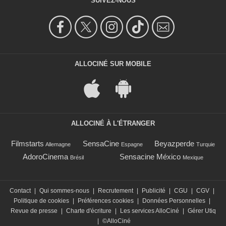
SUIVEZ-NOUS
ALLOCINÉ SUR MOBILE
ALLOCINÉ À L'ÉTRANGER
Filmstarts
SensaCine
Beyazperde
Allemagne
Espagne
Turquie
AdoroCinema
Sensacine México
Brésil
Mexique
Contact
|
Qui sommes-nous
|
Recrutement
|
Publicité
|
CGU
|
CGV
|
Politique de cookies
|
Préférences cookies
|
Données Personnelles
|
Revue de presse
|
Charte d'écriture
|
Les services AlloCiné
|
Gérer Utiq
|
©AlloCiné