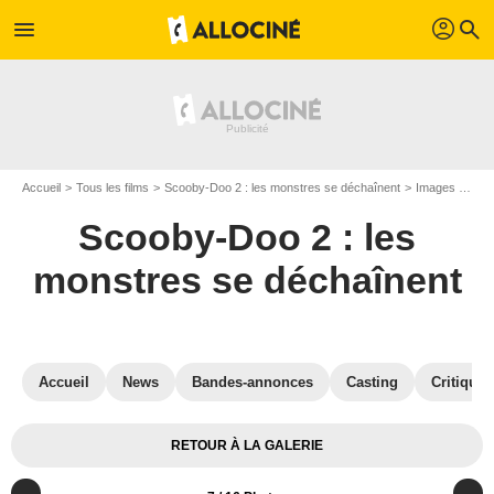
profil
menu
search
Accueil
Tous les films
Scooby-Doo 2 : les monstres se déchaînent
Images du film Scooby-Doo 2 : les monstres se déchaînent
Scooby-Doo 2 : les
monstres se déchaînent
Accueil
News
Bandes-annonces
Casting
Critiques
RETOUR À LA GALERIE