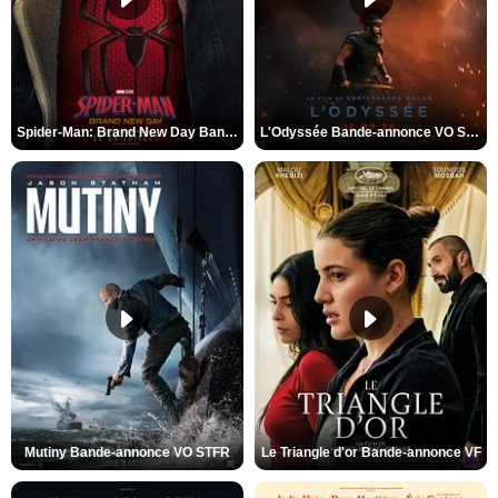
Spider-Man: Brand New Day Bande-annonce VO STFR
L'Odyssée Bande-annonce VO STFR
Mutiny Bande-annonce VO STFR
Le Triangle d'or Bande-annonce VF