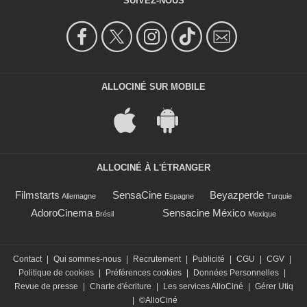
SUIVEZ-NOUS
ALLOCINÉ SUR MOBILE
ALLOCINÉ À L'ÉTRANGER
Filmstarts
SensaCine
Beyazperde
Allemagne
Espagne
Turquie
AdoroCinema
Sensacine México
Brésil
Mexique
Contact
|
Qui sommes-nous
|
Recrutement
|
Publicité
|
CGU
|
CGV
|
Politique de cookies
|
Préférences cookies
|
Données Personnelles
|
Revue de presse
|
Charte d'écriture
|
Les services AlloCiné
|
Gérer Utiq
|
©AlloCiné