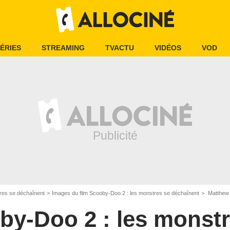
ÉRIES
STREAMING
TVACTU
VIDÉOS
VOD
res se déchaînent
Images du film Scooby-Doo 2 : les monstres se déchaînent
Matthew L
by-Doo 2 : les monstr