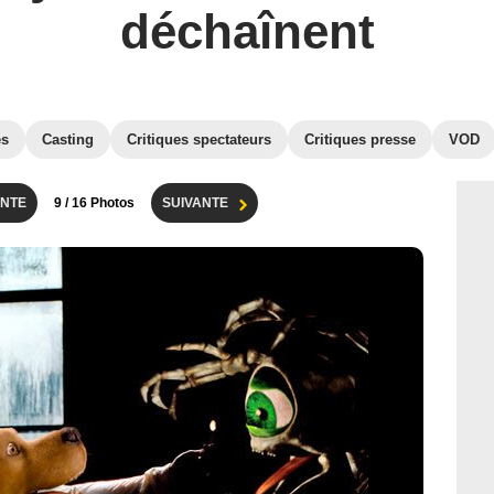
déchaînent
es
Casting
Critiques spectateurs
Critiques presse
VOD
NTE
9
/ 16 Photos
SUIVANTE