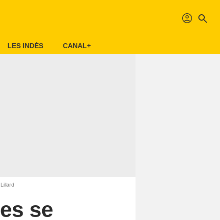
profil
search
LES INDÉS
CANAL+
illard
es se