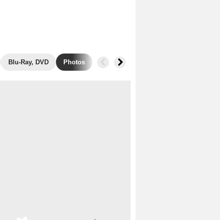
Blu-Ray, DVD
Photos
Musique
Secrets de tournage
B