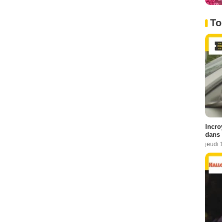
To
Incro
dans 
jeudi 