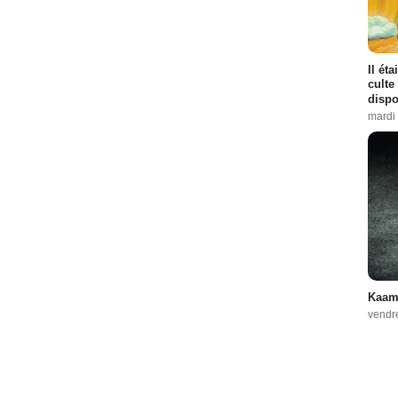
Il ét
culte
dispo
mardi 
Kaame
vendr