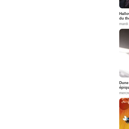
Hallo
du th
mardi
Dune 
épiq
mercr