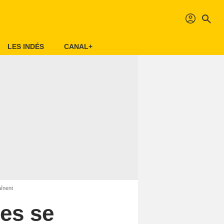
profil
search
LES INDÉS
CANAL+
înent
es se