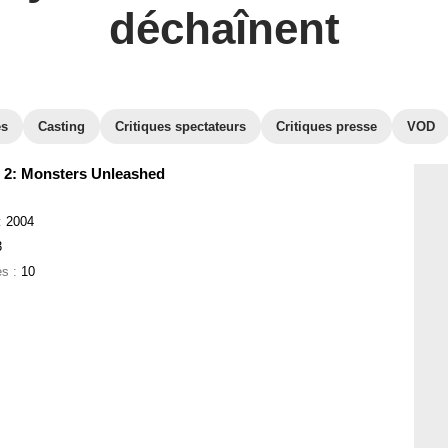
déchaînent
es
Casting
Critiques spectateurs
Critiques presse
VOD
2: Monsters Unleashed
:
2004
3
es :
10