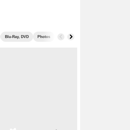
Blu-Ray, DVD
Photos
Musique
Secrets de tournage
B