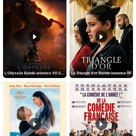
L'Odyssée Bande-annonce VO STFR
Le Triangle d'or Bande-annonce VF