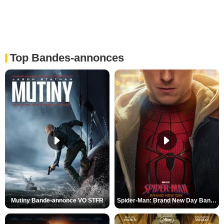
Top Bandes-annonces
Mutiny Bande-annonce VO STFR
Spider-Man: Brand New Day Bande-annonce VO STFR