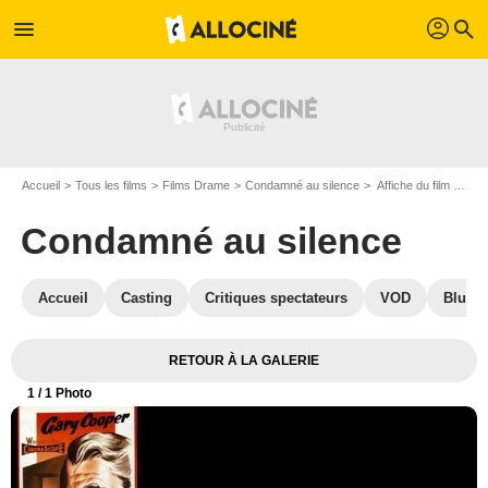
profil
menu
search
Accueil
Tous les films
Films Drame
Condamné au silence
Affiche du film Condamné au silence - Photo 1
Condamné au silence
Accueil
Casting
Critiques spectateurs
VOD
Blu-Ra
RETOUR À LA GALERIE
1
/ 1 Photo