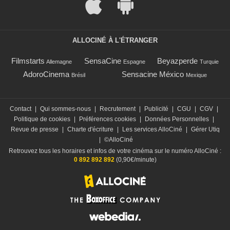
ALLOCINÉ À L'ÉTRANGER
Filmstarts
SensaCine
Beyazperde
Allemagne
Espagne
Turquie
AdoroCinema
Sensacine México
Brésil
Mexique
Contact
|
Qui sommes-nous
|
Recrutement
|
Publicité
|
CGU
|
CGV
|
Politique de cookies
|
Préférences cookies
|
Données Personnelles
|
Revue de presse
|
Charte d'écriture
|
Les services AlloCiné
|
Gérer Utiq
|
©AlloCiné
Retrouvez tous les horaires et infos de votre cinéma sur le numéro AlloCiné :
0 892 892 892
(0,90€/minute)