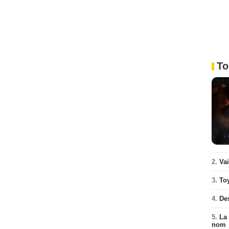
To
2.
Va
3.
To
4.
De
5.
La 
nom