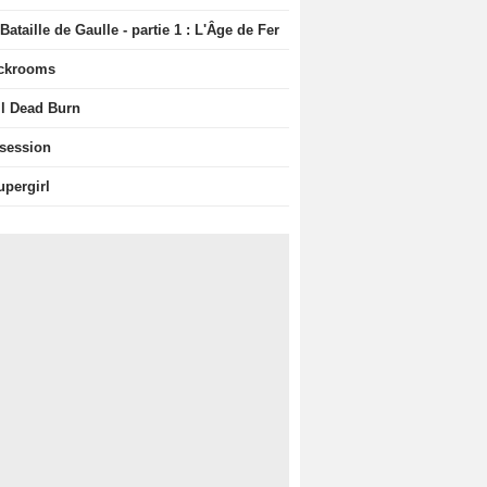
Bataille de Gaulle - partie 1 : L'Âge de Fer
ckrooms
il Dead Burn
session
upergirl