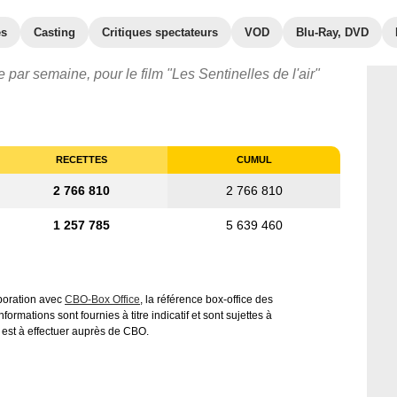
es
Casting
Critiques spectateurs
VOD
Blu-Ray, DVD
 par semaine, pour le film "Les Sentinelles de l'air"
RECETTES
CUMUL
2 766 810
2 766 810
1 257 785
5 639 460
aboration avec
CBO-Box Office
, la référence box-office des
ormations sont fournies à titre indicatif et sont sujettes à
 est à effectuer auprès de CBO.