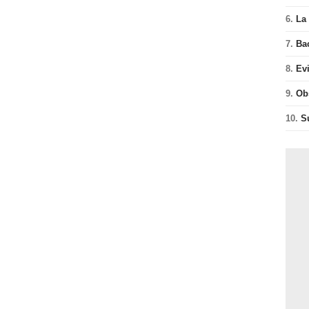
6.
La 
7.
Ba
8.
Ev
9.
Ob
10.
S