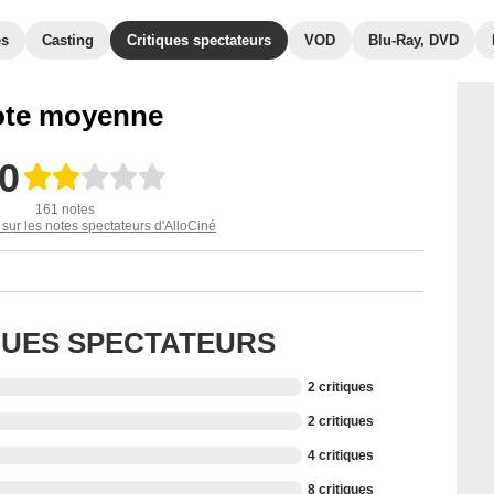
es
Casting
Critiques spectateurs
VOD
Blu-Ray, DVD
te moyenne
,0
161 notes
 sur les notes spectateurs d'AlloCiné
IQUES SPECTATEURS
2 critiques
2 critiques
4 critiques
8 critiques