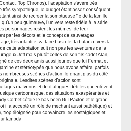
Contact, Top Chronos), l'adaptation s'avère très
ste très sympathique, le budget étant assez conséquent
ttant ainsi de recréer la somptueuse île de la famille
 qu'un peu guimauve, l'univers reste fidèle à la série
les personnages restent les mêmes, de leur
ant par les décors et le concept de sauvetages
age, très infantile, va faire basculer la balance vers la
o de cette adaptation suit non pas les aventures de la
rageux Jeff mais plutôt celles de son fils cadet Alan,
né de ces deux amis aussi jeunes que lui Fermat et
 gamine et stéréotypée que nous avons affaire, parfois
es nombreuses scènes d'action, lorgnant plus du côté
originale. Lesdites scènes d'action sont
tages malvenus et de dialogues débiles qui enlèvent
musique cartoonesque, des situations exaspérantes et
ady Corbet côtoie le has-been Bill Paxton et le grand
 il a accepté un rôle de méchant aussi pathétique) et
e, trop éloignée pour convaincre les nostalgiques et
teur lambda.