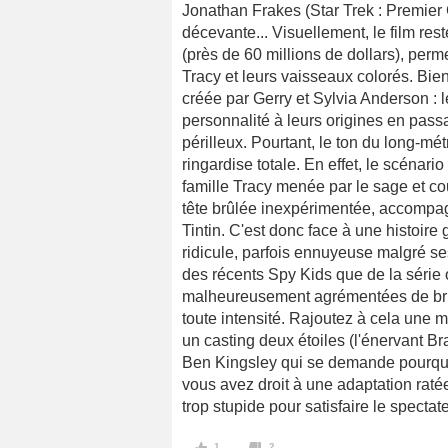
Jonathan Frakes (Star Trek : Premier 
décevante... Visuellement, le film re
(près de 60 millions de dollars), perme
Tracy et leurs vaisseaux colorés. Bien
créée par Gerry et Sylvia Anderson : 
personnalité à leurs origines en pass
périlleux. Pourtant, le ton du long-métr
ringardise totale. En effet, le scénari
famille Tracy menée par le sage et cou
tête brûlée inexpérimentée, accompag
Tintin. C'est donc face à une histoire
ridicule, parfois ennuyeuse malgré s
des récents Spy Kids que de la série 
malheureusement agrémentées de brui
toute intensité. Rajoutez à cela une 
un casting deux étoiles (l'énervant Br
Ben Kingsley qui se demande pourquoi
vous avez droit à une adaptation raté
trop stupide pour satisfaire le specta
1
2