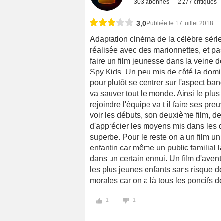
303 abonnés
2 277 critiques
3,0
Publiée le 17 juillet 2018
Adaptation cinéma de la célèbre série 
réalisée avec des marionnettes, et pas
faire un film jeunesse dans la veine 
Spy Kids. Un peu mis de côté la domin
pour plutôt se centrer sur l'aspect ba
va sauver tout le monde. Ainsi le plu
rejoindre l'équipe va t il faire ses pr
voir les débuts, son deuxième film, 
d'apprécier les moyens mis dans les dé
superbe. Pour le reste on a un film u
enfantin car même un public familial l
dans un certain ennui. Un film d'ave
les plus jeunes enfants sans risque 
morales car on a là tous les poncifs d
1
1