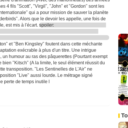
s 4 fils "Scott", "Virgil", "John" et "Gordon" sont les
nternationale" qui a pour mission de sauver la planète
derbirds". Alors que le devoir les appelle, une fois de
le, est mis à l'écart.
spoiler:
on" et "Ben Kingsley" foutent dans cette méchante
ptation exécrable à plus d'un titre. Une intrigue
s, un humour au ras des pâquerettes (Pourtant exempt
bien "Kitsch" (A la limite, le seul élément réussit du
ette transposition. "Les Sentinelles de L'Air" ne
position "Live" aussi lourde. Le métrage signé
e perte de temps inutile l
To