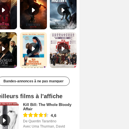
Le Triangle d'or Bande-annonce VF
Les Matins merveilleux Bande-annonce VF
De la Comédie-Française Teaser VF
Bandes-annonces à ne pas manquer
illeurs films à l'affiche
Kill Bill: The Whole Bloody
Affair
4,6
De Quentin Tarantino
Avec Uma Thurman, David