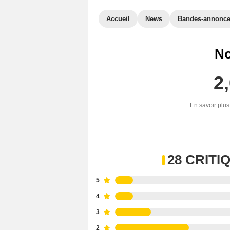
Accueil
News
Bandes-annonc
No
2
En savoir plus
28 CRIT
5
4
3
2