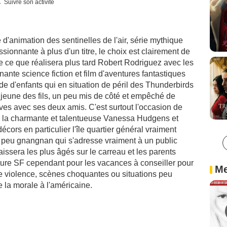
Suivre son activité
d'animation des sentinelles de l'air, série mythique
sionnante à plus d'un titre, le choix est clairement de
de ce que réalisera plus tard Robert Rodriguez avec les
ante science fiction et film d'aventures fantastiques
nde d'enfants qui en situation de péril des Thunderbirds
s jeune des fils, un peu mis de côté et empêché de
euves avec ses deux amis. C'est surtout l'occasion de
de la charmante et talentueuse Vanessa Hudgens et
cors en particulier l'île quartier général vraiment
n peu gnangnan qui s'adresse vraiment à un public
aissera les plus âgés sur le carreau et les parents
nture SF cependant pour les vacances à conseiller pour
Me
de violence, scènes choquantes ou situations peu
e la morale à l'américaine.