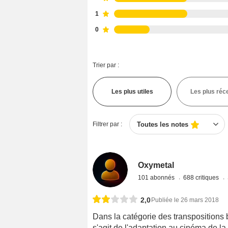
1
0
Trier par :
Les plus utiles
Les plus réc
Filtrer par :
Toutes les notes
Oxymetal
101 abonnés
688 critiques
2,0
Publiée le 26 mars 2018
Dans la catégorie des transpositions b
s'agit de l'adaptation au cinéma de l