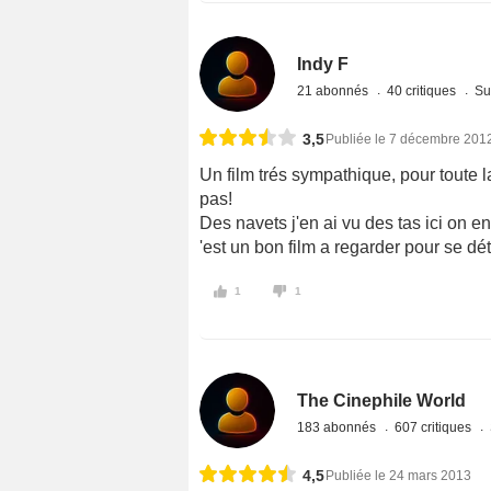
Indy F
21 abonnés
40 critiques
Su
3,5
Publiée le 7 décembre 201
Un film trés sympathique, pour toute la
pas!
Des navets j'en ai vu des tas ici on en
'est un bon film a regarder pour se dét
1
1
The Cinephile World
183 abonnés
607 critiques
4,5
Publiée le 24 mars 2013