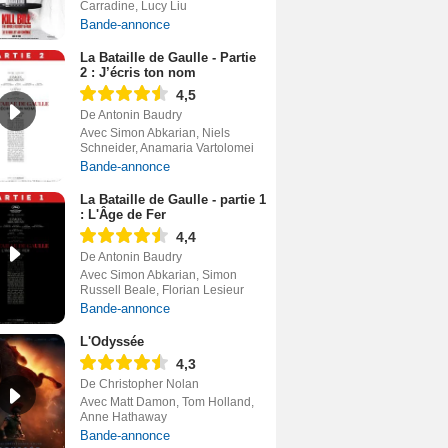
Carradine, Lucy Liu
Bande-annonce
La Bataille de Gaulle - Partie
2 : J’écris ton nom
4,5
De Antonin Baudry
Avec Simon Abkarian, Niels
Schneider, Anamaria Vartolomei
Bande-annonce
La Bataille de Gaulle - partie 1
: L'Âge de Fer
4,4
De Antonin Baudry
Avec Simon Abkarian, Simon
Russell Beale, Florian Lesieur
Bande-annonce
L'Odyssée
4,3
De Christopher Nolan
Avec Matt Damon, Tom Holland,
Anne Hathaway
Bande-annonce