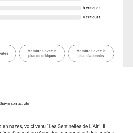
8 critiques
4 critiques
Membres avec le
Membres avec le
entes
plus de critiques
plus d'abonnés
Suivre son activité
ien nazes, voici venu "Les Sentinelles de L'Air". Il
a série d'animation (Avec des marionnettes) des années