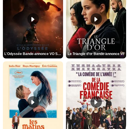
L'Odyssée Bande-annonce VO STFR
Le Triangle d'or Bande-annonce VF