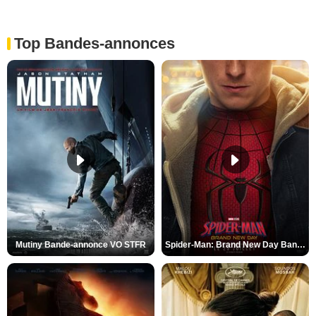
Top Bandes-annonces
Mutiny Bande-annonce VO STFR
Spider-Man: Brand New Day Bande-annonce VO STFR