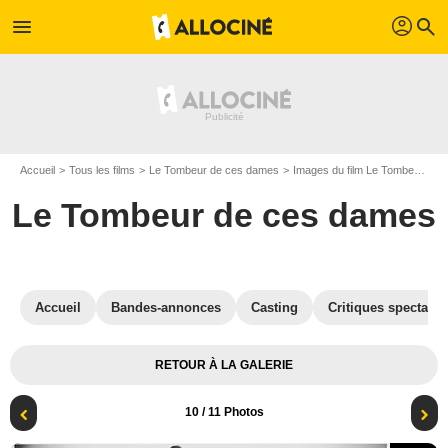
profil
menu
search
Accueil
Tous les films
Le Tombeur de ces dames
Images du film Le Tombeur de ces dames
Le Tombeur de ces dames
Accueil
Bandes-annonces
Casting
Critiques spectateu
RETOUR À LA GALERIE
10
/ 11 Photos