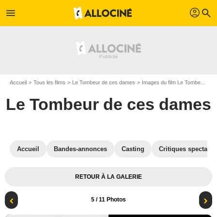
profil
menu
search
Accueil
Tous les films
Le Tombeur de ces dames
Images du film Le Tombeur de ces dames
Le Tombeur de ces dames
Accueil
Bandes-annonces
Casting
Critiques spectateu
RETOUR À LA GALERIE
5
/ 11 Photos