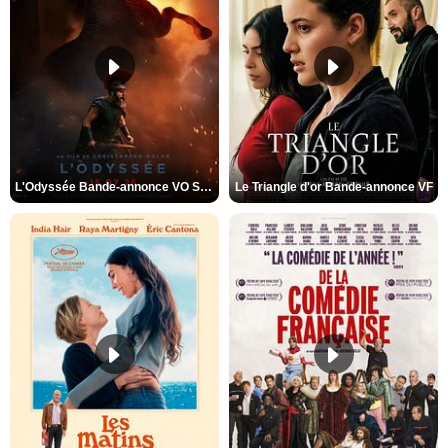
L'Odyssée Bande-annonce VO STFR
Le Triangle d'or Bande-annonce VF