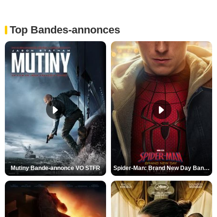
Top Bandes-annonces
Mutiny Bande-annonce VO STFR
Spider-Man: Brand New Day Bande-annonce VO STFR