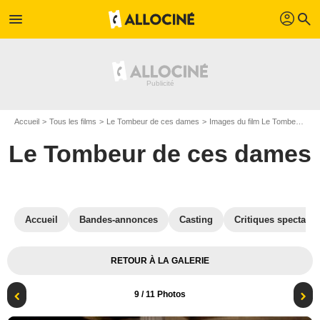
profil
menu
search
Accueil
Tous les films
Le Tombeur de ces dames
Images du film Le Tombeur de ces dames
Le Tombeur de ces dames
Accueil
Bandes-annonces
Casting
Critiques spectateu
RETOUR À LA GALERIE
9
/ 11 Photos