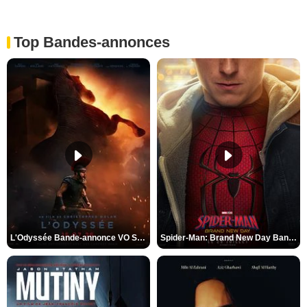
Top Bandes-annonces
L'Odyssée Bande-annonce VO STFR
Spider-Man: Brand New Day Bande-annonce VO STFR