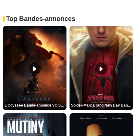
Top Bandes-annonces
L'Odyssée Bande-annonce VO STFR
Spider-Man: Brand New Day Bande-annonce VO STFR