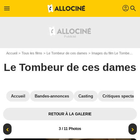
profil
menu
search
Accueil
Tous les films
Le Tombeur de ces dames
Images du film Le Tombeur de ces dames
Le Tombeur de ces dames
Accueil
Bandes-annonces
Casting
Critiques spectateu
RETOUR À LA GALERIE
3
/ 11 Photos