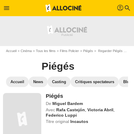
profil
menu
search
Accueil
Cinéma
Tous les films
Films Policier
Piégés
Regarder Piégés en SVOD
Piégés
Accueil
News
Casting
Critiques spectateurs
Blu-R
Piégés
De
Miguel Bardem
Avec
Rafa Castejón
,
Victoria Abril
,
Federico Luppi
Titre original
Incautos