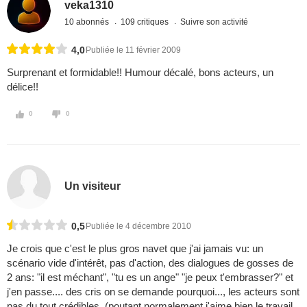
veka1310
10 abonnés
109 critiques
Suivre son activité
4,0
Publiée le 11 février 2009
Surprenant et formidable!! Humour décalé, bons acteurs, un
délice!!
0
0
Un visiteur
0,5
Publiée le 4 décembre 2010
Je crois que c'est le plus gros navet que j'ai jamais vu: un
scénario vide d'intérêt, pas d'action, des dialogues de gosses de
2 ans: "il est méchant", "tu es un ange" "je peux t'embrasser?" et
j'en passe.... des cris on se demande pourquoi..., les acteurs sont
pas du tout crédibles. (poutant normalement j'aime bien le travail