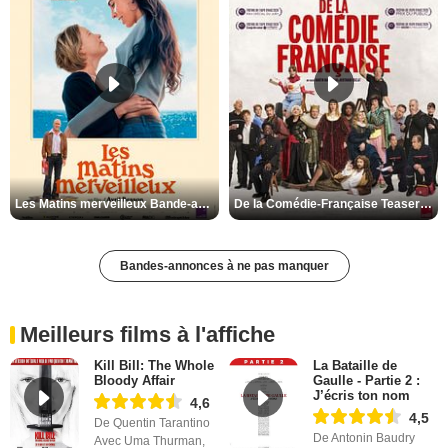
Les Matins merveilleux Bande-annonce VF
De la Comédie-Française Teaser VF
Bandes-annonces à ne pas manquer
Meilleurs films à l'affiche
Kill Bill: The Whole
La Bataille de
Bloody Affair
Gaulle - Partie 2 :
J’écris ton nom
4,6
4,5
De Quentin Tarantino
De Antonin Baudry
Avec Uma Thurman,