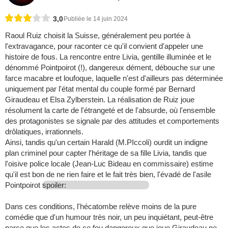
3,0
Publiée le 14 juin 2024
Raoul Ruiz choisit la Suisse, généralement peu portée à
l'extravagance, pour raconter ce qu'il convient d'appeler une
histoire de fous. La rencontre entre Livia, gentille illuminée et le
dénommé Pointpoirot (!), dangereux dément, débouche sur une
farce macabre et loufoque, laquelle n'est d'ailleurs pas déterminée
uniquement par l'état mental du couple formé par Bernard
Giraudeau et Elsa Zylberstein. La réalisation de Ruiz joue
résolument la carte de l'étrangeté et de l'absurde, où l'ensemble
des protagonistes se signale par des attitudes et comportements
drôlatiques, irrationnels.
Ainsi, tandis qu'un certain Harald (M.PIccoli) ourdit un indigne
plan criminel pour capter l'héritage de sa fille Livia, tandis que
l'oisive police locale (Jean-Luc Bideau en commissaire) estime
qu'il est bon de ne rien faire et le fait très bien, l'évadé de l'asile
Pointpoirot
spoiler:
Dans ces conditions, l'hécatombe relève moins de la pure
comédie que d'un humour très noir, un peu inquiétant, peut-être
parce que les actes de ce fou dangereux que joue Giraudeau ne