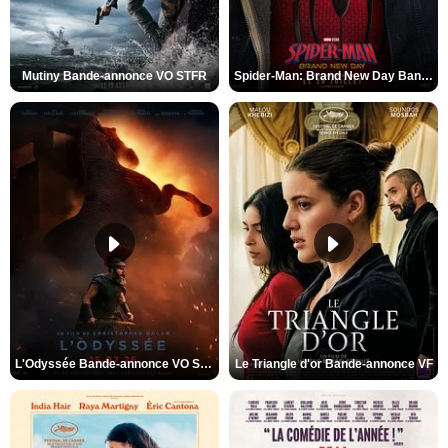
Mutiny Bande-annonce VO STFR
Spider-Man: Brand New Day Bande-annonce VO STFR
L'Odyssée Bande-annonce VO STFR
Le Triangle d'or Bande-annonce VF