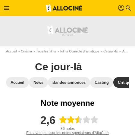
profil
menu
search
Accueil
Cinéma
Tous les films
Films Comédie dramatique
Ce jour-là
Avis sur Ce jour-là
Ce jour-là
Accueil
News
Bandes-annonces
Casting
Critiques
Note moyenne
2,6
86 notes
En savoir plus sur les notes spectateurs d'AlloCiné