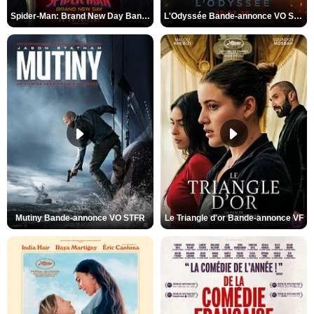
Spider-Man: Brand New Day Bande-annonce VO STFR
L'Odyssée Bande-annonce VO STFR
Mutiny Bande-annonce VO STFR
Le Triangle d'or Bande-annonce VF