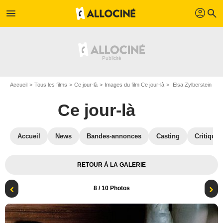
profil
menu
search
Accueil
Tous les films
Ce jour-là
Images du film Ce jour-là
Elsa Zylberstein
Ce jour-là
Accueil
News
Bandes-annonces
Casting
Critiques
RETOUR À LA GALERIE
8
/ 10 Photos