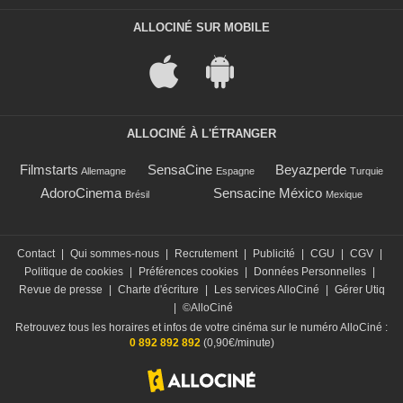
ALLOCINÉ SUR MOBILE
ALLOCINÉ À L'ÉTRANGER
Filmstarts
SensaCine
Beyazperde
Allemagne
Espagne
Turquie
AdoroCinema
Sensacine México
Brésil
Mexique
Contact
|
Qui sommes-nous
|
Recrutement
|
Publicité
|
CGU
|
CGV
|
Politique de cookies
|
Préférences cookies
|
Données Personnelles
|
Revue de presse
|
Charte d'écriture
|
Les services AlloCiné
|
Gérer Utiq
|
©AlloCiné
Retrouvez tous les horaires et infos de votre cinéma sur le numéro AlloCiné :
0 892 892 892
(0,90€/minute)