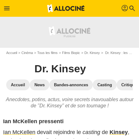
profil
menu
search
Accueil
Cinéma
Tous les films
Films Biopic
Dr. Kinsey
Dr. Kinsey : les secrets du tournage
Dr. Kinsey
Accueil
News
Bandes-annonces
Casting
Critiques
Anecdotes, potins, actus, voire secrets inavouables autour
de "Dr. Kinsey" et de son tournage !
Ian McKellen pressenti
Ian McKellen
devait rejoindre le
casting
de
Kinsey
,