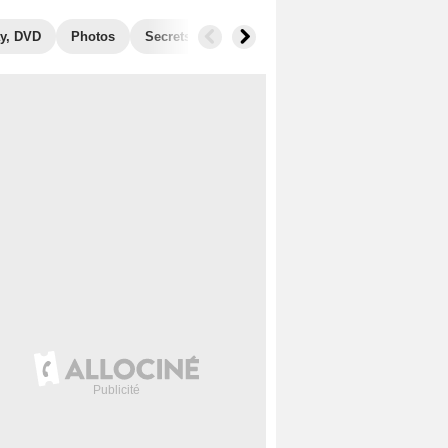
y, DVD
Photos
Secrets de tournage
Box Office
Récomp