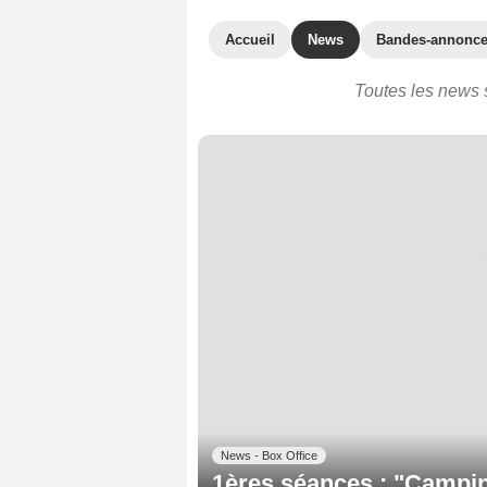
Accueil
News
Bandes-annonc
Toutes les news s
News - Box Office
1ères séances : "Campin