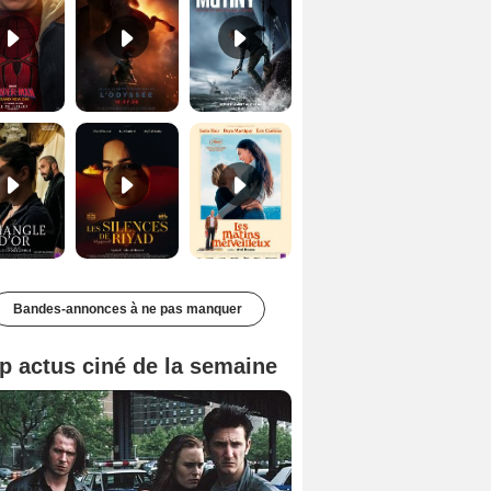
Le Triangle d'or Bande-annonce VF
Les Silences de Riyad Bande-annonce VO STFR
Les Matins merveilleux Bande-annonce VF
Bandes-annonces à ne pas manquer
p actus ciné de la semaine