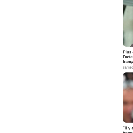
Plus 
l'act
franç
samed
"Il y
tranq