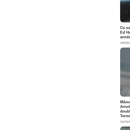
Ce so
Ed Ha
année
samed
Même 
Arnol
doubl
Termi
samed