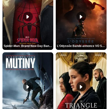
Spider-Man: Brand New Day Bande-annonce VO STFR
L'Odyssée Bande-annonce VO STFR