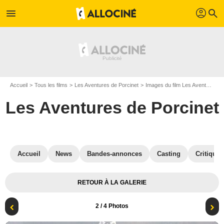
profil
menu
search
Accueil
Tous les films
Les Aventures de Porcinet
Images du film Les Aventures de Porcinet
Les Aventures de Porcinet
Accueil
News
Bandes-annonces
Casting
Critiques
RETOUR À LA GALERIE
2
/ 4 Photos