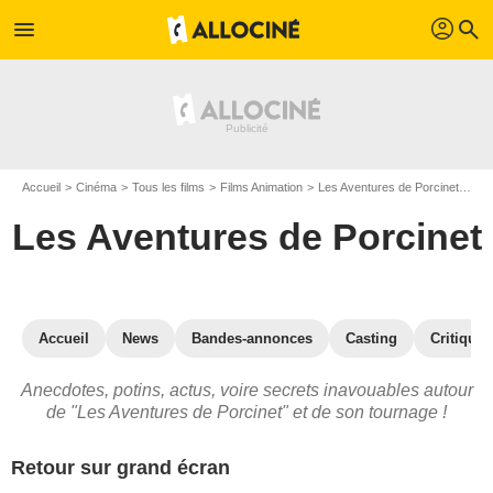
profil
menu
search
Accueil
Cinéma
Tous les films
Films Animation
Les Aventures de Porcinet
Les
Les Aventures de Porcinet
Accueil
News
Bandes-annonces
Casting
Critiques
Anecdotes, potins, actus, voire secrets inavouables autour
de "Les Aventures de Porcinet" et de son tournage !
Retour sur grand écran