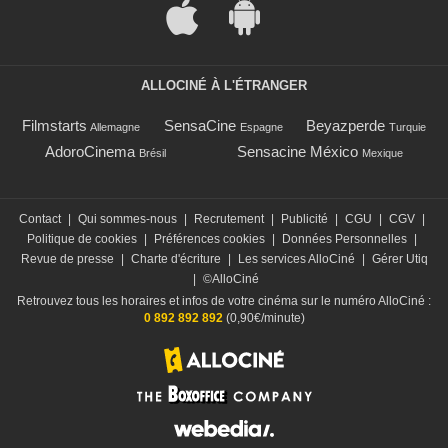
ALLOCINÉ À L'ÉTRANGER
Filmstarts
SensaCine
Beyazperde
Allemagne
Espagne
Turquie
AdoroCinema
Sensacine México
Brésil
Mexique
Contact
|
Qui sommes-nous
|
Recrutement
|
Publicité
|
CGU
|
CGV
|
Politique de cookies
|
Préférences cookies
|
Données Personnelles
|
Revue de presse
|
Charte d'écriture
|
Les services AlloCiné
|
Gérer Utiq
|
©AlloCiné
Retrouvez tous les horaires et infos de votre cinéma sur le numéro AlloCiné :
0 892 892 892
(0,90€/minute)