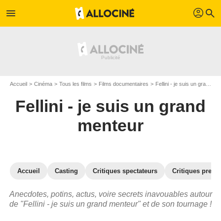
profil
menu
search
Accueil
Cinéma
Tous les films
Films documentaires
Fellini - je suis un grand menteur
Fellini - je suis un grand
menteur
Accueil
Casting
Critiques spectateurs
Critiques press
Anecdotes, potins, actus, voire secrets inavouables autour
de "Fellini - je suis un grand menteur" et de son tournage !