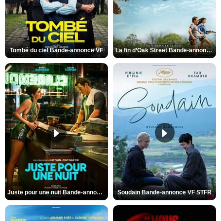
Tombé du ciel Bande-annonce VF
La fin d’Oak Street Bande-annonce VO STFR
Juste pour une nuit Bande-annonce VO STFR
Soudain Bande-annonce VF STFR