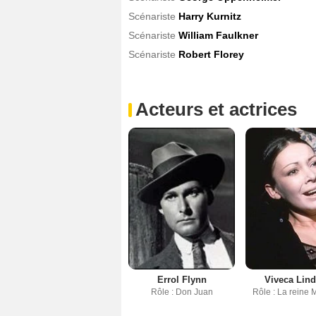
Scénariste
Harry Kurnitz
Scénariste
William Faulkner
Scénariste
Robert Florey
Acteurs et actrices
Errol Flynn
Viveca Lind
Rôle : Don Juan
Rôle : La reine 