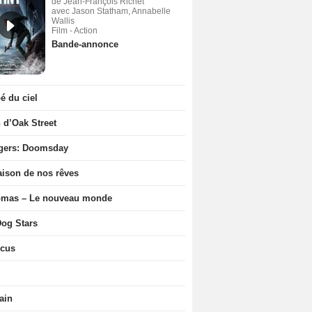
de Jean-François Richet
avec Jason Statham, Annabelle
Wallis
Film - Action
Bande-annonce
 du ciel
n d’Oak Street
gers: Doomsday
ison de nos rêves
ômas – Le nouveau monde
og Stars
icus
ain