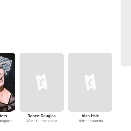
fors
Robert Douglas
Alan Hale
Margaret
Rôle : Duc de Lorca
Rôle : Leporello