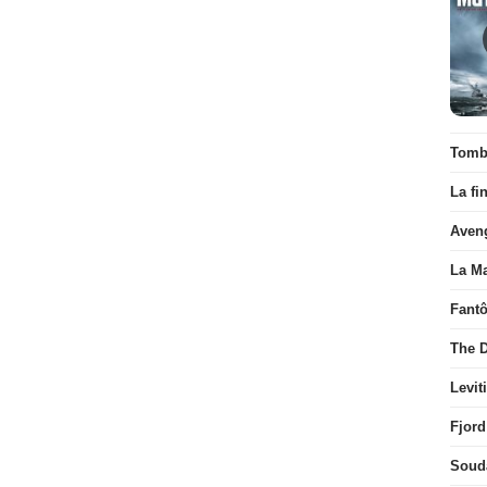
Tombé
La fi
Aven
La Ma
Fant
The D
Levit
Fjord
Soud