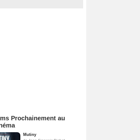
lms Prochainement au
néma
Mutiny