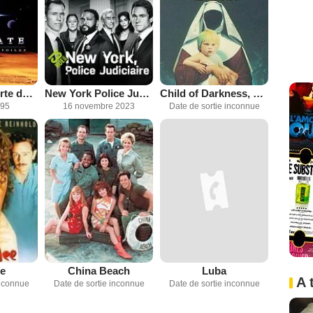
Stargate, la porte des étoiles
New York Police Judiciaire
Child of Darkness, Child of Light
995
16 novembre 2023
Date de sortie inconnue
ee
China Beach
Luba
A 
inconnue
Date de sortie inconnue
Date de sortie inconnue