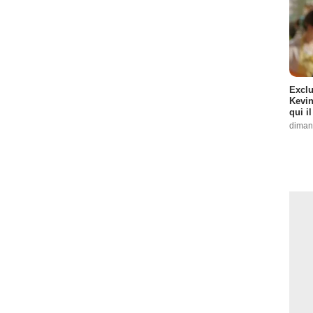
Exclu
Kevin
qui i
diman