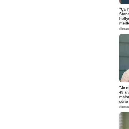
"Ça l
Stone
holly
meill
diman
"Je n
49 an
maiso
série 
diman