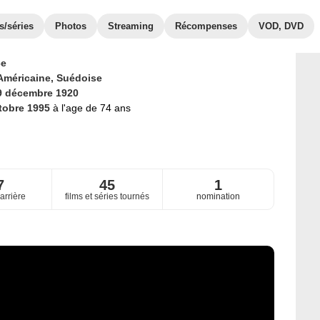
s/séries
Photos
Streaming
Récompenses
VOD, DVD
ce
Américaine,
Suédoise
9 décembre 1920
tobre 1995
à l'age de 74 ans
7
45
1
arrière
films et séries tournés
nomination