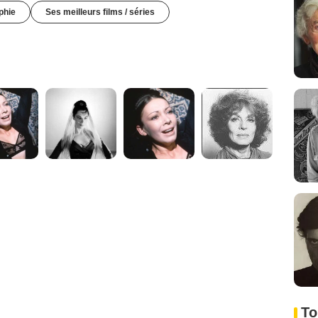
phie
Ses meilleurs films / séries
To