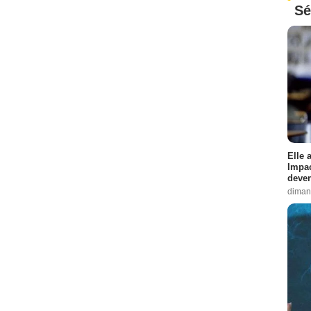
Sé
Elle 
Impac
deven
diman