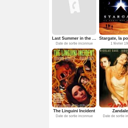
Last Summer in the Hamptons
Date de sortie inconnue
1 février 1
The Linguini Incident
Zandal
Date de sortie inconnue
Date de sortie 