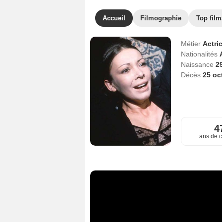
Accueil
Filmographie
Top film
Métier
Actri
Nationalités
Naissance
2
Décès
25 oc
4
ans de c