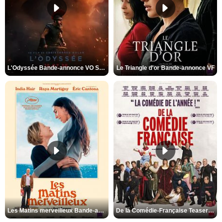
L'Odyssée Bande-annonce VO STFR
Le Triangle d'or Bande-annonce VF
Les Matins merveilleux Bande-annonce VF
De la Comédie-Française Teaser VF