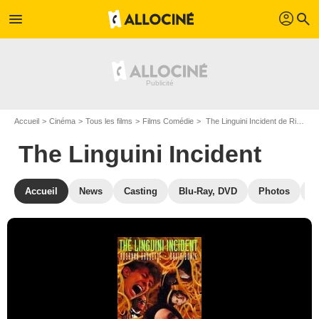
profil
menu
search
Accueil
Cinéma
Tous les films
Films Comédie
The Linguini Incident de Richard Shepard
The Linguini Incident
Accueil
News
Casting
Blu-Ray, DVD
Photos
F