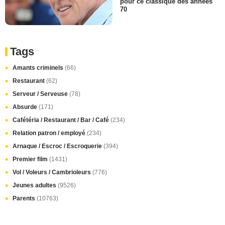
pour ce classique des années
70
Tags
Amants criminels
(66)
Restaurant
(62)
Serveur / Serveuse
(78)
Absurde
(171)
Cafétéria / Restaurant / Bar / Café
(234)
Relation patron / employé
(234)
Arnaque / Escroc / Escroquerie
(394)
Premier film
(1431)
Vol / Voleurs / Cambrioleurs
(776)
Jeunes adultes
(9526)
Parents
(10763)