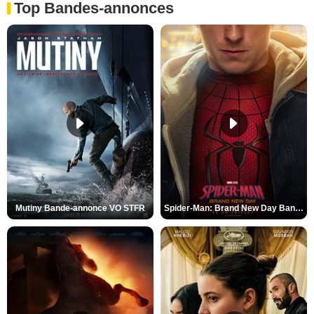
Top Bandes-annonces
Mutiny Bande-annonce VO STFR
Spider-Man: Brand New Day Bande-annonce VO STFR