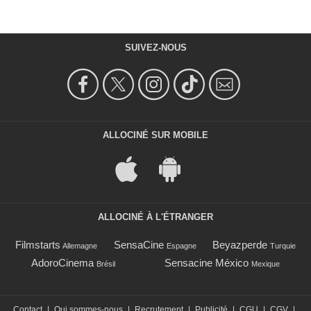
SUIVEZ-NOUS
ALLOCINÉ SUR MOBILE
ALLOCINÉ À L'ÉTRANGER
Filmstarts
SensaCine
Beyazperde
Allemagne
Espagne
Turquie
AdoroCinema
Sensacine México
Brésil
Mexique
Contact
|
Qui sommes-nous
|
Recrutement
|
Publicité
|
CGU
|
CGV
|