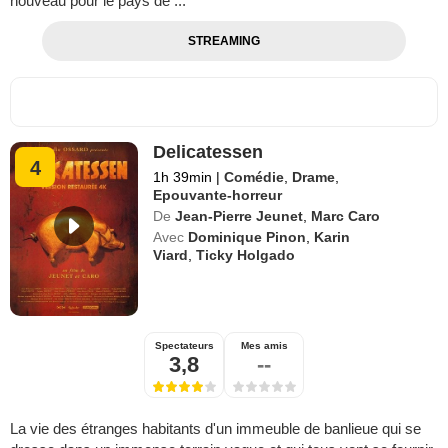
nouveau pour le pays de ...
STREAMING
Delicatessen
4
1h 39min
|
Comédie
,
Drame
,
Epouvante-horreur
De
Jean-Pierre Jeunet
,
Marc Caro
Avec
Dominique Pinon
,
Karin
Viard
,
Ticky Holgado
Spectateurs
Mes amis
3,8
--
La vie des étranges habitants d'un immeuble de banlieue qui se