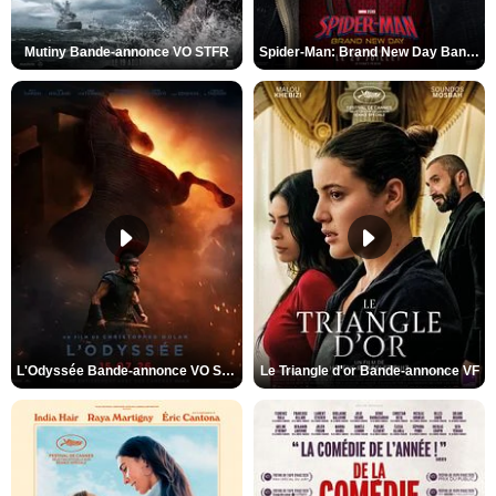
Mutiny Bande-annonce VO STFR
Spider-Man: Brand New Day Bande-annonce VO STFR
L'Odyssée Bande-annonce VO STFR
Le Triangle d'or Bande-annonce VF