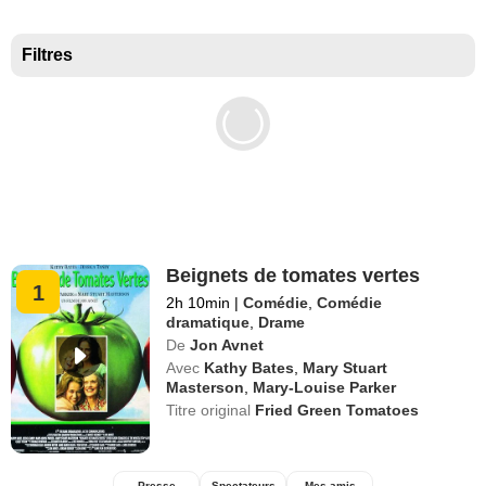
Meilleurs documentaires selon la presse
Filtres
Beignets de tomates vertes
1
2h 10min
|
Comédie
,
Comédie
dramatique
,
Drame
De
Jon Avnet
Avec
Kathy Bates
,
Mary Stuart
Masterson
,
Mary-Louise Parker
Titre original
Fried Green Tomatoes
Presse
Spectateurs
Mes amis