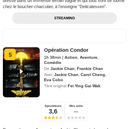
dresse dans un immense terrain vague et qui tous vont se fournir
chez le boucher-charcutier, à l'enseigne "Delicatessen".
STREAMING
Opération Condor
5
1h 38min
|
Action
,
Aventure
,
Comédie
De
Jackie Chan
,
Frankie Chan
Avec
Jackie Chan
,
Carol Cheng
,
Eva Cobo
Titre original
Fei Ying Gai Wak
Spectateurs
Mes amis
3,6
--