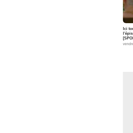
Ici t
l'épi
[SPO
vendr