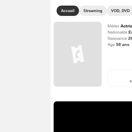
Accueil
Streaming
VOD, DVD
Métier
Actri
Nationalité
E
Naissance
26
Age
59
ans
a