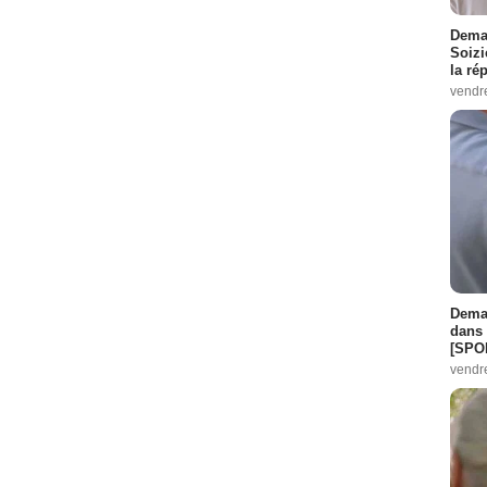
Demai
Soizi
la ré
vendr
Demai
dans 
[SPO
vendr