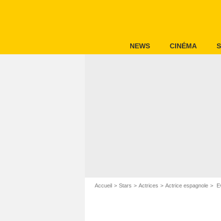
NEWS
CINÉMA
S
Accueil
Stars
Actrices
Actrice espagnole
E