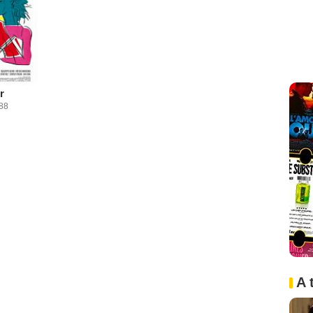
r
988
A 