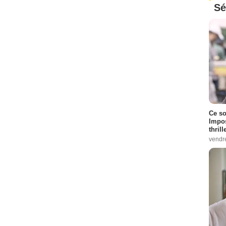
Sé
Ce so
Impos
thrill
vendr